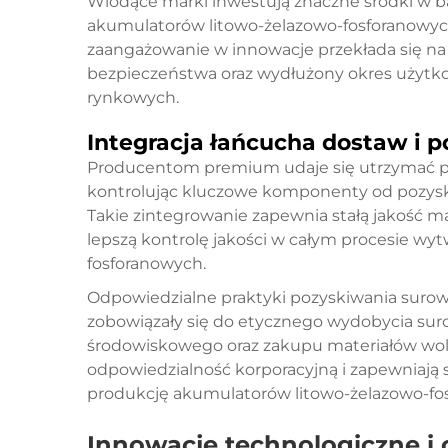
Wiodące marki inwestują znaczne środki w ba
akumulatorów litowo-żelazowo-fosforanowych
zaangażowanie w innowacje przekłada się na 
bezpieczeństwa oraz wydłużony okres użytk
rynkowych.
Integracja łańcucha dostaw i 
Producentom premium udaje się utrzymać p
kontrolując kluczowe komponenty od pozy
Takie zintegrowanie zapewnia stałą jakość ma
lepszą kontrolę jakości w całym procesie wy
fosforanowych.
Odpowiedzialne praktyki pozyskiwania surow
zobowiązały się do etycznego wydobycia s
środowiskowego oraz zakupu materiałów wolny
odpowiedzialność korporacyjną i zapewniają
produkcję akumulatorów litowo-żelazowo-fo
Innowacje technologiczne i 