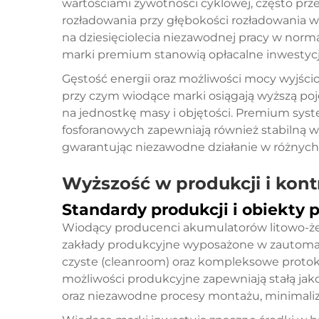
wartościami żywotności cyklowej, często prze
rozładowania przy głębokości rozładowania w
na dziesięciolecia niezawodnej pracy w norm
marki premium stanowią opłacalne inwesty
Gęstość energii oraz możliwości mocy wyjści
przy czym wiodące marki osiągają wyższą p
na jednostkę masy i objętości. Premium sys
fosforanowych zapewniają również stabilną 
gwarantując niezawodne działanie w różnych
Wyższość w produkcji i kontr
Standardy produkcji i obiekty 
Wiodący producenci akumulatorów litowo-ż
zakłady produkcyjne wyposażone w zautoma
czyste (cleanroom) oraz kompleksowe protoko
możliwości produkcyjne zapewniają stałą ja
oraz niezawodne procesy montażu, minimalizu