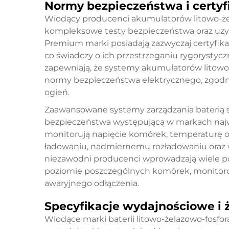
Normy bezpieczeństwa i certyf
Wiodący producenci akumulatorów litowo-że
kompleksowe testy bezpieczeństwa oraz uzy
Premium marki posiadają zazwyczaj certyfik
co świadczy o ich przestrzeganiu rygorystyc
zapewniają, że systemy akumulatorów litowo
normy bezpieczeństwa elektrycznego, zgodn
ogień.
Zaawansowane systemy zarządzania baterią s
bezpieczeństwa występującą w markach najwy
monitorują napięcie komórek, temperaturę 
ładowaniu, nadmiernemu rozładowaniu oraz 
niezawodni producenci wprowadzają wiele p
poziomie poszczególnych komórek, monitor
awaryjnego odłączenia.
Specyfikacje wydajnościowe i
Wiodące marki baterii litowo-żelazowo-fosf