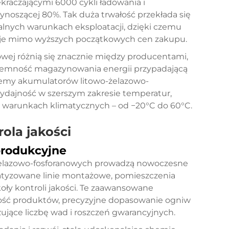
kraczającymi 6000 cykli ładowania i
ynoszącej 80%. Tak duża trwałość przekłada się
alnych warunkach eksploatacji, dzięki czemu
cje mimo wyższych początkowych cen zakupu.
owej różnią się znacznie między producentami,
ojemność magazynowania energii przypadającą
temy akumulatorów litowo-żelazowo-
wydajność w szerszym zakresie temperatur,
 warunkach klimatycznych – od −20°C do 60°C.
ola jakości
produkcyjne
elazowo-fosforanowych prowadzą nowoczesne
tyzowane linie montażowe, pomieszczenia
ły kontroli jakości. Te zaawansowane
kość produktów, precyzyjne dopasowanie ogniw
jące liczbę wad i roszczeń gwarancyjnych.