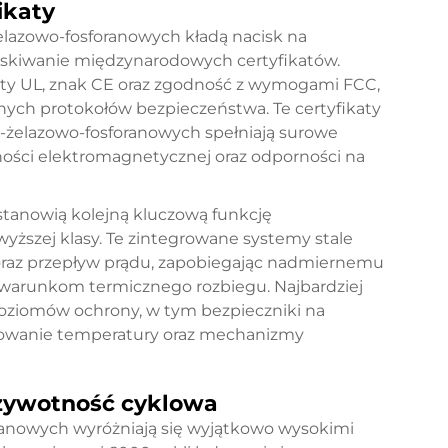
ikaty
lazowo-fosforanowych kładą nacisk na
skiwanie międzynarodowych certyfikatów.
aty UL, znak CE oraz zgodność z wymogami FCC,
znych protokołów bezpieczeństwa. Te certyfikaty
-żelazowo-fosforanowych spełniają surowe
ości elektromagnetycznej oraz odporności na
tanowią kolejną kluczową funkcję
ższej klasy. Te zintegrowane systemy stale
oraz przepływ prądu, zapobiegając nadmiernemu
warunkom termicznego rozbiegu. Najbardziej
oziomów ochrony, w tym bezpieczniki na
owanie temperatury oraz mechanizmy
 żywotność cyklowa
oranowych wyróżniają się wyjątkowo wysokimi