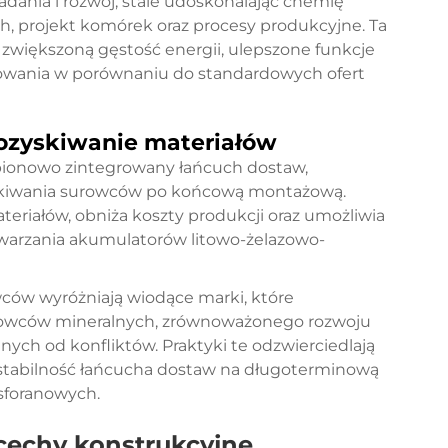
dania i rozwój, stale udoskonalając chemię
, projekt komórek oraz procesy produkcyjne. Ta
zwiększoną gęstość energii, ulepszone funkcje
owania w porównaniu do standardowych ofert
pozyskiwanie materiałów
ionowo zintegrowany łańcuch dostaw,
skiwania surowców po końcową montażową.
teriałów, obniża koszty produkcji oraz umożliwia
twarzania akumulatorów litowo-żelazowo-
ców wyróżniają wiodące marki, które
urowców mineralnych, zrównoważonego rozwoju
ch od konfliktów. Praktyki te odzwierciedlają
 stabilność łańcucha dostaw na długoterminową
sforanowych.
cechy konstrukcyjne