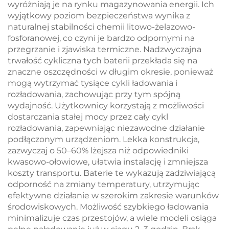
wyróżniają je na rynku magazynowania energii. Ich
magazynowania
wyjątkowy poziom bezpieczeństwa wynika z
energii w
naturalnej stabilności chemii litowo-żelazowo-
mikrosieciach
fosforanowej, co czyni je bardzo odpornymi na
przegrzanie i zjawiska termiczne. Nadzwyczajna
trwałość cykliczna tych baterii przekłada się na
znaczne oszczędności w długim okresie, ponieważ
mogą wytrzymać tysiące cykli ładowania i
rozładowania, zachowując przy tym spójną
wydajność. Użytkownicy korzystają z możliwości
dostarczania stałej mocy przez cały cykl
rozładowania, zapewniając niezawodne działanie
podłączonym urządzeniom. Lekka konstrukcja,
zazwyczaj o 50–60% lżejsza niż odpowiedniki
kwasowo-ołowiowe, ułatwia instalację i zmniejsza
koszty transportu. Baterie te wykazują zadziwiającą
odporność na zmiany temperatury, utrzymując
efektywne działanie w szerokim zakresie warunków
środowiskowych. Możliwość szybkiego ładowania
minimalizuje czas przestojów, a wiele modeli osiąga