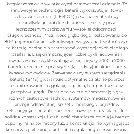
bezpieczeństwa z wyjątkowymi parametrami działania. Ta
innowacyjna technologia baterii wykorzystuje litowo-
żelazowo-fosforan (LiFePO4) jako materiał katody,
umożliwiając stabilne dostarczanie mocy przy
jednoczesnym zachowaniu wysokiej odporności i
długowieczności. Możliwość głębokiego rozładowania do
80% pojemności bez szkodliwego wpływu na trwałość czyni
tę baterię idealną dla zastosowań wymagających ciągłego
zasilania. Dzięki imponującej liczbie cykli ładowania i
rozładowania, zwykle wahającej się między 3000 a 7000,
baterie te znacznie przewyższają tradycyjne akumulatory
kwasowo-ołowiowe. Zaawansowany system zarządzania
baterią (BMS) gwarantuje optymalne działanie poprzez
monitorowanie i regulację napięcia, temperatury oraz
przepływu prądu. Baterie te świetnie sprawdzają się w
różnych zastosowaniach, od systemów magazynowania
energii odnawialnej, sprzętu morskiego, pojazdów
rekreacyjnych po autonomiczne rozwiązania zasilania. Ich
solidna konstrukcja i stabilność chemiczna czynią je bardzo
odpornymi na termiczny luz, a konstrukcja nie wymagająca
konserwacji eliminuje potrzebę regularnego serwisowania,