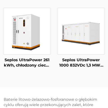
układalny system
systemy
zasilania awaryjnego
magazynowania
baterią Mason 14 kWh
energii dla domu, 51,2
bateria słoneczna
V 14 kWh, bateria
Seplos
litowo-żelazowo-
fosforanowa (LiFePO4)
Seplos UltraPower 261
Seplos UltraPower
kWh, chłodzony cieczą
1000 832VDc 1,3 MWh
system BESS
System
wysokiego napięcia |
magazynowania
Wyjście 832 Vdc,
energii z baterią
stopień ochrony IP65,
wysokiego napięcia z
inteligentne
chłodzeniem
zarządzanie termiczne
cieczowym Mikrosieci
Baterie litowo-żelazowo-fosforanowe o głębokim
dla przemysłowych
BESS
cyklu oferują wiele przekonujących zalet, które
systemów