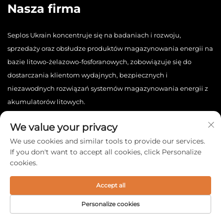
Nasza firma
Seplos Ukrain koncentruje się na badaniach i rozwoju,
sprzedaży oraz obsłudze produktów magazynowania energii na
bazie litowo-żelazowo-fosforanowych, zobowiązuje się do
dostarczania klientom wydajnych, bezpiecznych i
niezawodnych rozwiązań systemów magazynowania energii z
akumulatorów litowych.
We value your privacy
We use cookies and similar tools to provide our services.
If you don't want to accept all cookies, click Personalize
cookies.
Copyright © 2025 China Seplos Ukrain Technology Co., Ltd.
Wszelkie prawa zastrzeżone. -
Polityka prywatności
Accept all
Personalize cookies