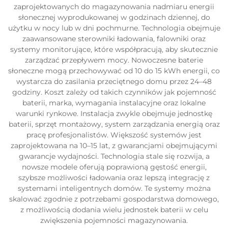
zaprojektowanych do magazynowania nadmiaru energii
słonecznej wyprodukowanej w godzinach dziennej, do
użytku w nocy lub w dni pochmurne. Technologia obejmuje
zaawansowane sterowniki ładowania, falowniki oraz
systemy monitorujące, które współpracują, aby skutecznie
zarządzać przepływem mocy. Nowoczesne baterie
słoneczne mogą przechowywać od 10 do 15 kWh energii, co
wystarcza do zasilania przeciętnego domu przez 24–48
godziny. Koszt zależy od takich czynników jak pojemność
baterii, marka, wymagania instalacyjne oraz lokalne
warunki rynkowe. Instalacja zwykle obejmuje jednostkę
baterii, sprzęt montażowy, system zarządzania energią oraz
pracę profesjonalistów. Większość systemów jest
zaprojektowana na 10–15 lat, z gwarancjami obejmującymi
gwarancje wydajności. Technologia stale się rozwija, a
nowsze modele oferują poprawioną gęstość energii,
szybsze możliwości ładowania oraz lepszą integrację z
systemami inteligentnych domów. Te systemy można
skalować zgodnie z potrzebami gospodarstwa domowego,
z możliwością dodania wielu jednostek baterii w celu
zwiększenia pojemności magazynowania.