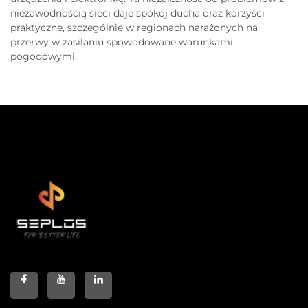
niezawodnością sieci daje spokój ducha oraz korzyści
praktyczne, szczególnie w regionach narażonych na
przerwy w zasilaniu spowodowane warunkami
pogodowymi.