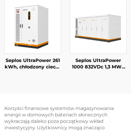
baterią Mason 14 kWh
energii dla domu, 51,2
bateria słoneczna
V 14 kWh, bateria
Seplos
litowo-żelazowo-
fosforanowa (LiFePO4)
Seplos UltraPower 261
Seplos UltraPower
kWh, chłodzony cieczą
1000 832VDc 1,3 MWh
system BESS
System
wysokiego napięcia |
magazynowania
Wyjście 832 Vdc,
energii z baterią
stopień ochrony IP65,
wysokiego napięcia z
inteligentne
chłodzeniem
zarządzanie termiczne
cieczowym Mikrosieci
Korzyści finansowe systemów magazynowania
dla przemysłowych
BESS
energii w domowych bateriach słonecznych
systemów
wykraczają daleko poza początkowy wkład
magazynowania
inwestycyjny. Użytkownicy mogą znacząco