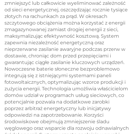
energii w
zmniejszyć lub całkowicie wyeliminować zależność
mikrosieciach
od sieci energetycznej, oszczędzając rocznie tysiące
złotych na rachunkach za prąd. W okresach
szczytowego obciążenia można korzystać z energii
zmagazynowanej zamiast drogiej energii z sieci,
maksymalizując efektywność kosztową. System
zapewnia niezależność energetyczną oraz
nieprzerwane zasilanie awaryjne podczas przerw w
dostawie, chroniąc dom przed przepięciami i
gwarantując ciągłe zasilanie kluczowych urządzeń.
Nowoczesne baterie słoneczne bezproblemowo
integrują się z istniejącymi systemami paneli
fotowoltaicznych, optymalizując wzorce produkcji i
zużycia energii. Technologia umożliwia właścicielom
domów udział w programach usług sieciowych, co
potencjalnie pozwala na dodatkowe zarobki
poprzez arbitraż energetyczny lub inicjatywy
odpowiedzi na zapotrzebowanie. Korzyści
środowiskowe obejmują zmniejszenie śladu
węglowego oraz wsparcie dla rozwoju odnawialnych