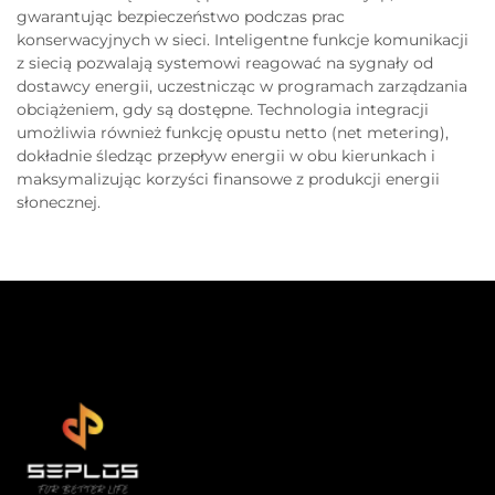
gwarantując bezpieczeństwo podczas prac
konserwacyjnych w sieci. Inteligentne funkcje komunikacji
z siecią pozwalają systemowi reagować na sygnały od
dostawcy energii, uczestnicząc w programach zarządzania
obciążeniem, gdy są dostępne. Technologia integracji
umożliwia również funkcję opustu netto (net metering),
dokładnie śledząc przepływ energii w obu kierunkach i
maksymalizując korzyści finansowe z produkcji energii
słonecznej.