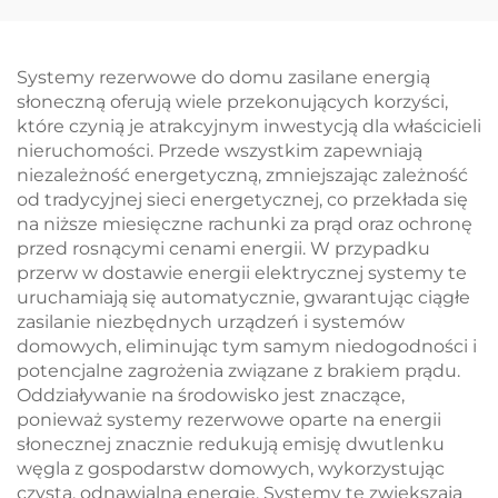
stopień ochrony IP65,
wysokiego napięcia z
inteligentne
chłodzeniem
zarządzanie termiczne
cieczowym Mikrosieci
Systemy rezerwowe do domu zasilane energią
dla przemysłowych
BESS
słoneczną oferują wiele przekonujących korzyści,
systemów
które czynią je atrakcyjnym inwestycją dla właścicieli
magazynowania
nieruchomości. Przede wszystkim zapewniają
energii w
niezależność energetyczną, zmniejszając zależność
mikrosieciach
od tradycyjnej sieci energetycznej, co przekłada się
na niższe miesięczne rachunki za prąd oraz ochronę
przed rosnącymi cenami energii. W przypadku
przerw w dostawie energii elektrycznej systemy te
uruchamiają się automatycznie, gwarantując ciągłe
zasilanie niezbędnych urządzeń i systemów
domowych, eliminując tym samym niedogodności i
potencjalne zagrożenia związane z brakiem prądu.
Oddziaływanie na środowisko jest znaczące,
ponieważ systemy rezerwowe oparte na energii
słonecznej znacznie redukują emisję dwutlenku
węgla z gospodarstw domowych, wykorzystując
czystą, odnawialną energię. Systemy te zwiększają