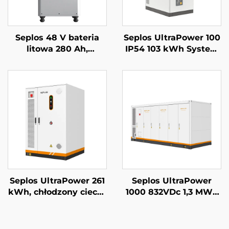
Seplos 48 V bateria
Seplos UltraPower 100
litowa 280 Ah,
IP54 103 kWh System
systemy
magazynowania
magazynowania
energii komercyjnej z
energii dla domu, 51,2
baterią wysokiego
V 14 kWh, bateria
napięcia Mikrosieci
litowo-żelazowo-
Off-Grid BESS
fosforanowa (LiFePO4)
Seplos UltraPower 261
Seplos UltraPower
kWh, chłodzony cieczą
1000 832VDc 1,3 MWh
system BESS
System
wysokiego napięcia |
magazynowania
Wyjście 832 Vdc,
energii z baterią