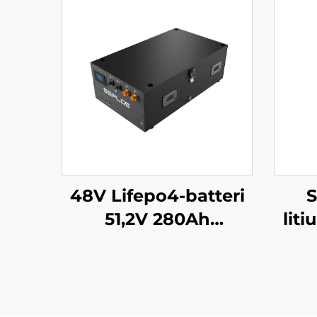
48V Lifepo4-batteri
S
51,2V 280Ah
lit
stabelbart Mason
hjem
batteribakkesystem
51,
14kWh sol Seplos-
L
batteri