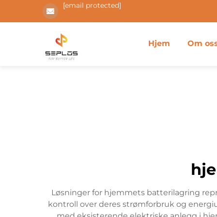
[email protected]
Hjem
Om os
hj
Løsninger for hjemmets batterilagring rep
kontroll over deres strømforbruk og energi
med eksisterende elektriske anlegg i hj