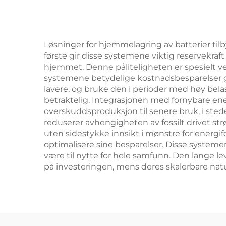
Løsninger for hjemmelagring av batterier tilb
første gir disse systemene viktig reservekraft 
hjemmet. Denne påliteligheten er spesielt verd
systemene betydelige kostnadsbesparelser gje
lavere, og bruke den i perioder med høy bel
betraktelig. Integrasjonen med fornybare ener
overskuddsproduksjon til senere bruk, i sted
reduserer avhengigheten av fossilt drivet str
uten sidestykke innsikt i mønstre for energif
optimalisere sine besparelser. Disse systemen
være til nytte for hele samfunn. Den lange l
på investeringen, mens deres skalerbare natur