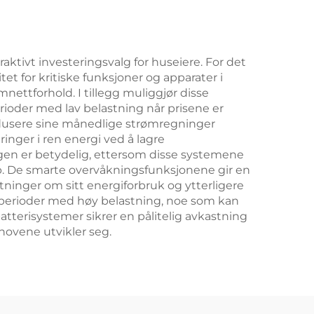
BESS
BESS
aktivt investeringsvalg for huseiere. For det
tet for kritiske funksjoner og apparater i
mnettforhold. I tillegg muliggjør disse
rioder med lav belastning når prisene er
edusere sine månedlige strømregninger
inger i ren energi ved å lagre
ingen er betydelig, ettersom disse systemene
ipp. De smarte overvåkningsfunksjonene gir en
tninger om sitt energiforbruk og ytterligere
 i perioder med høy belastning, noe som kan
tterisystemer sikrer en pålitelig avkastning
hovene utvikler seg.