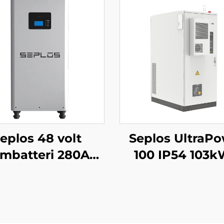
eplos 48 volt
Seplos UltraP
iumbatteri 280Ah
100 IP54 103
mebatterilagringssystemer
høyspentbatt
2V 14kWh litium
kommersiel
iFePO4-batteri
energilagringss
mikronett ut