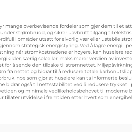
netttilkobling 
yr mange overbevisende fordeler som gjør dem til et attr
under strømbrudd, og sikrer uavbrutt tilgang til elektrisi
ifull i områder utsatt for alvorlig vær eller ustabile strø
nnom strategisk energistyring. Ved å lagre energi i pe
astning når strømkostnadene er høyere, kan huseiere r
gikilder, særlig solceller, maksimerer verdien av invester
et for å sende den tilbake til strømnettet. Miljøpåvirkn
øm fra nettet og bidrar til å redusere totale karbonutsl
orbruk, noe som gjør at huseiere kan ta informerte beslu
e bidrar også til nettsstabilitet ved å redusere trykket
evetiden og minimale vedlikeholdsbehovet til moderne ba
 tillater utvidelse i fremtiden etter hvert som energibe