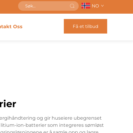
NO
Få et tilbud
takt Oss
ier
nergihåndtering og gir huseiere ubegrenset
litium-ion-batterier som integreres sømløst
gringsløsningene er å samle opp og lagre