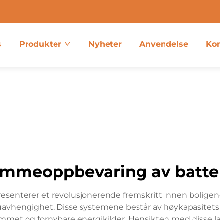
s
Produkter
Nyheter
Anvendelse
Kon
emmeoppbevaring av batter
resenterer et revolusjonerende fremskritt innen bolige
uavhengighet. Disse systemene består av høykapasitets 
emmet og fornybare energikilder. Hensikten med disse la