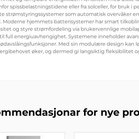
or spissbelastningstidene eller fra solceller, for bruk i 
rte strømstyringssystemer som automatisk overvåker en
d. Moderne hjemmets batterisystemer har smart tilkoblin
sitet og styre strømfordeling via brukervennlige mobilap
 til full energiuavhengighet. Systemene inneholder avan
nødavslåingsfunksjoner. Med sin modulære design kan lø
rgibehovet øker, og dermed gi langsiktig fleksibilitet og
mmendasjonar for nye pr