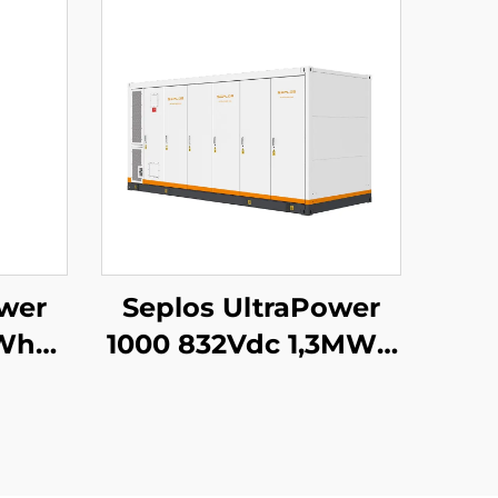
ower
Seplos UltraPower
kWh
1000 832Vdc 1,3MWh
eri
væskekjølt
t
høyspentbatteri
ystem
energilagringssystem
en
nettverksmikronett