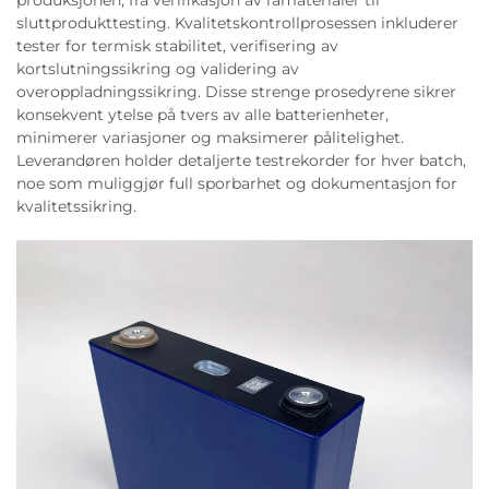
produksjonen, fra verifikasjon av råmaterialer til
sluttprodukttesting. Kvalitetskontrollprosessen inkluderer
tester for termisk stabilitet, verifisering av
kortslutningssikring og validering av
overoppladningssikring. Disse strenge prosedyrene sikrer
konsekvent ytelse på tvers av alle batterienheter,
minimerer variasjoner og maksimerer pålitelighet.
Leverandøren holder detaljerte testrekorder for hver batch,
noe som muliggjør full sporbarhet og dokumentasjon for
kvalitetssikring.