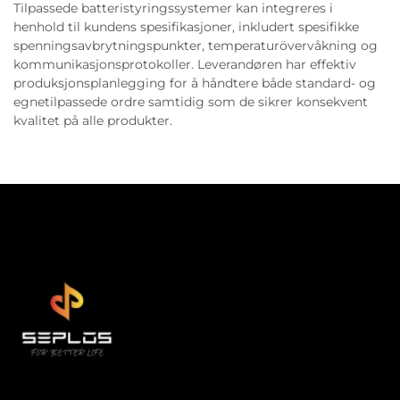
Tilpassede batteristyringssystemer kan integreres i
henhold til kundens spesifikasjoner, inkludert spesifikke
spenningsavbrytningspunkter, temperaturövervåkning og
kommunikasjonsprotokoller. Leverandøren har effektiv
produksjonsplanlegging for å håndtere både standard- og
egnetilpassede ordre samtidig som de sikrer konsekvent
kvalitet på alle produkter.