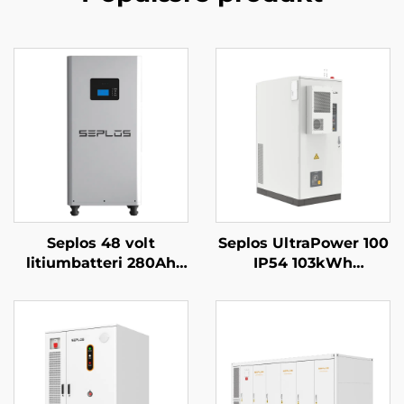
Seplos 48 volt
Seplos UltraPower 100
litiumbatteri 280Ah
IP54 103kWh
hjemmebatterilagringssystemer
høyspentbatteri
51,2V 14kWh litium
kommersielt
LiFePO4-batteri
energilagringssystem
mikronett uten
netttilkobling BESS