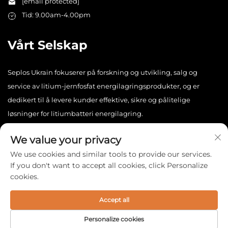
[email protected]
Tid: 9.00am-4.00pm
Vårt Selskap
Seplos Ukrain fokuserer på forskning og utvikling, salg og
service av litium-jernfosfat energilagringsprodukter, og er
dedikert til å levere kunder effektive, sikre og pålitelige
løsninger for litiumbatteri energilagring.
We value your privacy
We use cookies and similar tools to provide our services.
If you don't want to accept all cookies, click Personalize
cookies.
Copyright © 2025 China Seplos Ukrain Technology Co., Ltd. Alle
rettigheter forbeholdt. -
Personvernerklæring
Accept all
Personalize cookies