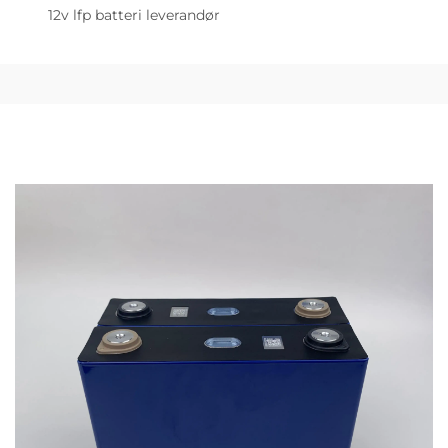
12v lfp batteri leverandør