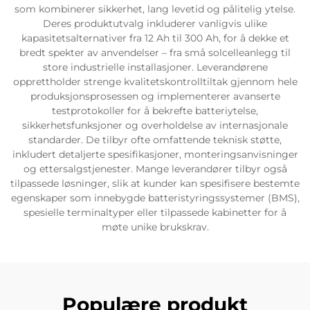
som kombinerer sikkerhet, lang levetid og pålitelig ytelse.
Deres produktutvalg inkluderer vanligvis ulike
kapasitetsalternativer fra 12 Ah til 300 Ah, for å dekke et
bredt spekter av anvendelser – fra små solcelleanlegg til
store industrielle installasjoner. Leverandørene
opprettholder strenge kvalitetskontrolltiltak gjennom hele
produksjonsprosessen og implementerer avanserte
testprotokoller for å bekrefte batteriytelse,
sikkerhetsfunksjoner og overholdelse av internasjonale
standarder. De tilbyr ofte omfattende teknisk støtte,
inkludert detaljerte spesifikasjoner, monteringsanvisninger
og ettersalgstjenester. Mange leverandører tilbyr også
tilpassede løsninger, slik at kunder kan spesifisere bestemte
egenskaper som innebygde batteristyringssystemer (BMS),
spesielle terminaltyper eller tilpassede kabinetter for å
møte unike brukskrav.
Populære produkt