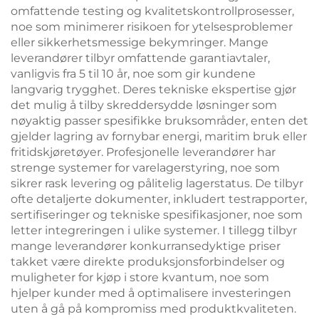
omfattende testing og kvalitetskontrollprosesser,
noe som minimerer risikoen for ytelsesproblemer
eller sikkerhetsmessige bekymringer. Mange
leverandører tilbyr omfattende garantiavtaler,
vanligvis fra 5 til 10 år, noe som gir kundene
langvarig trygghet. Deres tekniske ekspertise gjør
det mulig å tilby skreddersydde løsninger som
nøyaktig passer spesifikke bruksområder, enten det
gjelder lagring av fornybar energi, maritim bruk eller
fritidskjøretøyer. Profesjonelle leverandører har
strenge systemer for varelagerstyring, noe som
sikrer rask levering og pålitelig lagerstatus. De tilbyr
ofte detaljerte dokumenter, inkludert testrapporter,
sertifiseringer og tekniske spesifikasjoner, noe som
letter integreringen i ulike systemer. I tillegg tilbyr
mange leverandører konkurransedyktige priser
takket være direkte produksjonsforbindelser og
muligheter for kjøp i store kvantum, noe som
hjelper kunder med å optimalisere investeringen
uten å gå på kompromiss med produktkvaliteten.