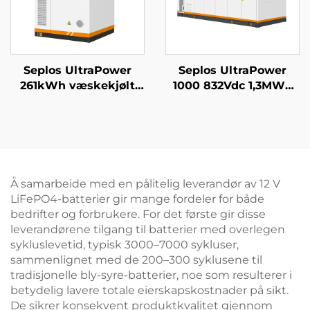
Seplos UltraPower
Seplos UltraPower
261kWh væskekjølt
1000 832Vdc 1,3MWh
høyvolts BESS |
væskekjølt
832Vdc utgang, IP65
høyspentbatteri
klassifisering, smart
energilagringssystem
termisk styring for
nettverksmikronett
mikronett og
BESS
industriell
Å samarbeide med en pålitelig leverandør av 12 V
energilagring
LiFePO4-batterier gir mange fordeler for både
bedrifter og forbrukere. For det første gir disse
leverandørene tilgang til batterier med overlegen
sykluslevetid, typisk 3000–7000 sykluser,
sammenlignet med de 200–300 syklusene til
tradisjonelle bly-syre-batterier, noe som resulterer i
betydelig lavere totale eierskapskostnader på sikt.
De sikrer konsekvent produktkvalitet gjennom