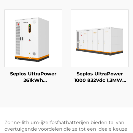
stapelbaar Mason-
hoogspanningsbatterij
batterijbackupsysteem
commercieel
14kWh zonne- Seplos-
energieopslagsysteem
batterij
microgrids off-grid
BESS
Seplos UltraPower
Seplos UltraPower
261kWh
1000 832Vdc 1,3MWh
vloeistofgekoeld
vloeistofgekoeld
hoogspannings-BESS |
hoogspanningsbatterij
832Vdc uitgang, IP65-
energieopslagsysteem
beoordeling, slimme
voor
thermische
nutsvoorzieningen
beheersing voor
microgrids BESS
Zonne-lithium-ijzerfosfaatbatterijen bieden tal van
microgrids industriële
overtuigende voordelen die ze tot een ideale keuze
energieopslag