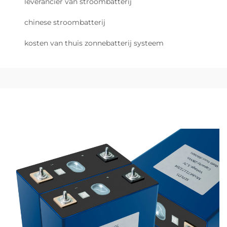
leverancier van stroombatterij
chinese stroombatterij
kosten van thuis zonnebatterij systeem