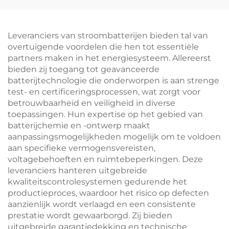
microgrids off-grid
beoordeling, slimme
BESS
thermische
beheersing voor
Leveranciers van stroombatterijen bieden tal van
microgrids industriële
overtuigende voordelen die hen tot essentiële
energieopslag
partners maken in het energiesysteem. Allereerst
bieden zij toegang tot geavanceerde
batterijtechnologie die onderworpen is aan strenge
test- en certificeringsprocessen, wat zorgt voor
betrouwbaarheid en veiligheid in diverse
toepassingen. Hun expertise op het gebied van
batterijchemie en -ontwerp maakt
aanpassingsmogelijkheden mogelijk om te voldoen
aan specifieke vermogensvereisten,
voltagebehoeften en ruimtebeperkingen. Deze
leveranciers hanteren uitgebreide
kwaliteitscontrolesystemen gedurende het
productieproces, waardoor het risico op defecten
aanzienlijk wordt verlaagd en een consistente
prestatie wordt gewaarborgd. Zij bieden
uitgebreide garantiedekking en technische