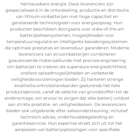
hernieuwbare energie. Deze leveranciers zijn
gespecialiseerd in de ontwikkeling, productie en distributie
van lithium-ionbatterijen met hoge capaciteit en
gerelateerde technologieën voor energieopslag. Hun
producten beschikken doorgaans over state-of-the-art
batterijbeheersystemen, mogelijkheden voor
temperatuurregulatie en intelligente bewakingssystemen
die optimale prestaties en levensduur garanderen. Moderne
leveranciers van stroombatterijen combineren
geavanceerde materiaalkunde met precisie-engineering
om batterijen te creëren die superieure energiedichtheid,
snellere oplaadmogelijkheden en verbeterde
veiligheidsvoorzieningen bieden. Zij hanteren strenge
kwaliteitscontrolestandaarden gedurende het hele
productieproces, vanaf de selectie van grondstoffen tot de
eindmontage, om ervoor te zorgen dat elke batterij voldoet
aan strikte prestatie- en veiligheidseisen. De leveranciers
bieden ook uitgebreide after-salesondersteuning, inclusief
technisch advies, onderhoudsbegeleiding en
garantieservices. Hun expertise strekt zich uit tot het
aanpassen van batterijoplossingen voor specifieke