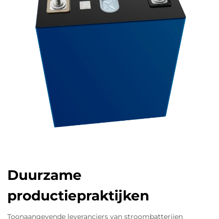
Duurzame
productiepraktijken
Toonaangevende leveranciers van stroombatterijen