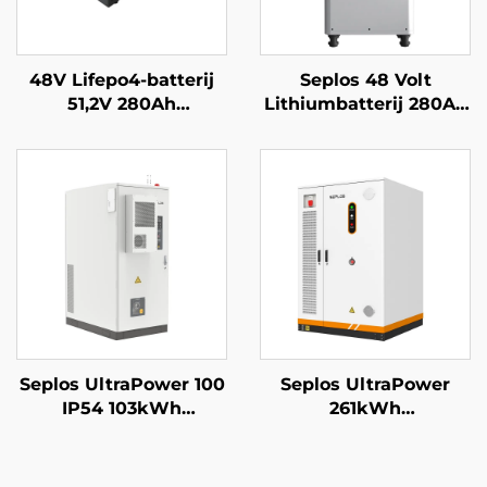
48V Lifepo4-batterij
Seplos 48 Volt
51,2V 280Ah
Lithiumbatterij 280Ah
stapelbaar Mason-
Huishoudelijk
batterijbackupsysteem
Batterijopslagsysteem
14kWh zonne- Seplos-
51,2V 14kWh Lithium
batterij
Lifepo4-batterij
Seplos UltraPower 100
Seplos UltraPower
IP54 103kWh
261kWh
hoogspanningsbatterij
vloeistofgekoeld
commercieel
hoogspannings-BESS |
energieopslagsysteem
832Vdc uitgang, IP65-