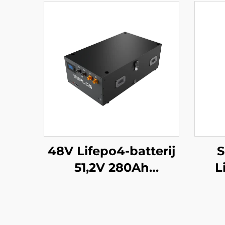
48V Lifepo4-batterij
S
51,2V 280Ah
L
stapelbaar Mason-
280A
batterijbackupsysteem
Batt
14kWh zonne-
51,2