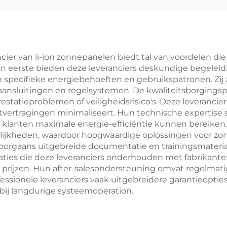
ifepo4-batterij
uitgang, IP6
beoordeling, s
thermische
beheersing v
er van li-ion zonnepanelen biedt tal van voordelen die
 eerste bieden deze leveranciers deskundige begeleidin
microgrids
van specifieke energiebehoeften en gebruikspatronen. Zij
industriële
ansluitingen en regelsystemen. De kwaliteitsborgings
prestatieproblemen of veiligheidsrisico's. Deze leveranci
energieopsl
tvertragingen minimaliseert. Hun technische expertise st
r klanten maximale energie-efficiëntie kunnen bereiken. 
lijkheden, waardoor hoogwaardige oplossingen voor zo
doorgaans uitgebreide documentatie en trainingsmateri
ties die deze leveranciers onderhouden met fabrikante
 prijzen. Hun after-salesondersteuning omvat regelmat
essionele leveranciers vaak uitgebreidere garantieopties
bij langdurige systeemoperation.