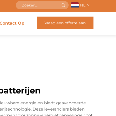
NL
Vraag een offerte aan
Contact Op
batterijen
ernieuwbare energie en biedt geavanceerde
ijtechnologie. Deze leveranciers bieden
ntworpen voor zonne-energietoepassingen tot