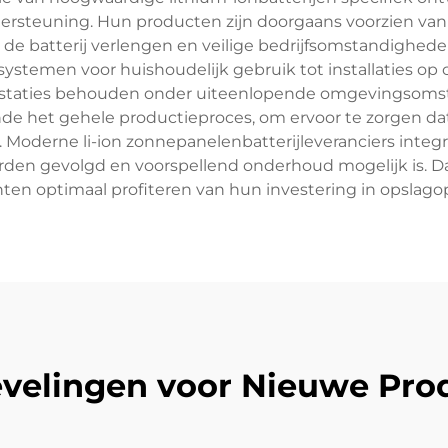
dersteuning. Hun producten zijn doorgaans voorzien va
n de batterij verlengen en veilige bedrijfsomstandighed
ystemen voor huishoudelijk gebruik tot installaties op 
prestaties behouden onder uiteenlopende omgevingsomst
e het gehele productieproces, om ervoor te zorgen dat e
s. Moderne li-ion zonnepanelenbatterijleveranciers in
den gevolgd en voorspellend onderhoud mogelijk is. Daa
nten optimaal profiteren van hun investering in opslago
velingen voor Nieuwe Pro