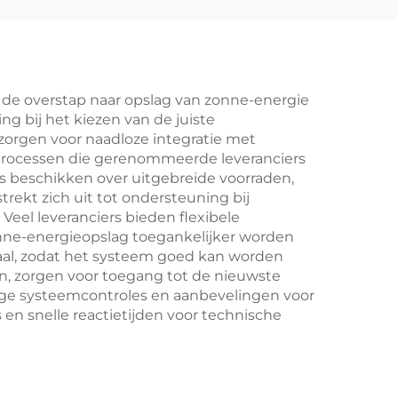
5-
voor
limme
nutsvoorzieningen
microgrids BESS
oor
 de overstap naar opslag van zonne-energie
g bij het kiezen van de juiste
 zorgen voor naadloze integratie met
processen die gerenommeerde leveranciers
ers beschikken over uitgebreide voorraden,
ag
rekt zich uit tot ondersteuning bij
Veel leveranciers bieden flexibele
nne-energieopslag toegankelijker worden
aal, zodat het systeem goed kan worden
n, zorgen voor toegang tot de nieuwste
ige systeemcontroles en aanbevelingen voor
 en snelle reactietijden voor technische