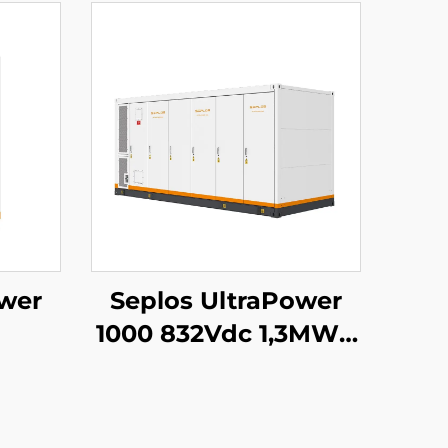
ower
Seplos UltraPower
1000 832Vdc 1,3MWh
eld
vloeistofgekoeld
gs-
hoogspanningsbatterij
dc
energieopslagsysteem