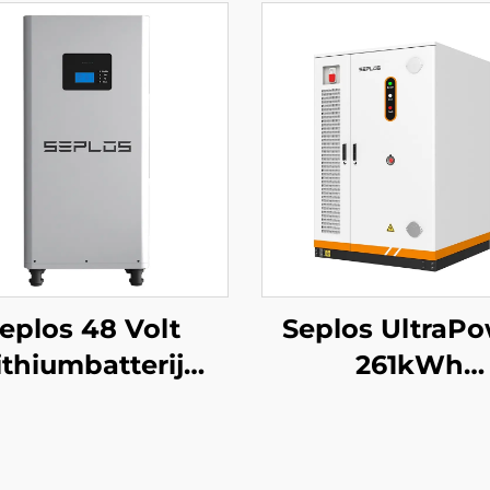
eplos 48 Volt
Seplos UltraP
ithiumbatterij
261kWh
h Huishoudelijk
vloeistofgeko
erijopslagsysteem
hoogspannin
V 14kWh Lithium
BESS | 832V