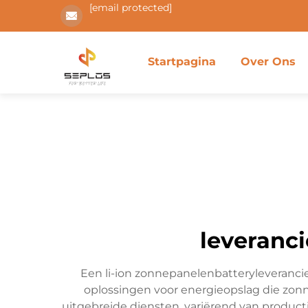
[email protected]
Startpagina
Over Ons
leveranci
Een li-ion zonnepanelenbatteryleverancie
oplossingen voor energieopslag die zon
uitgebreide diensten, variërend van produc