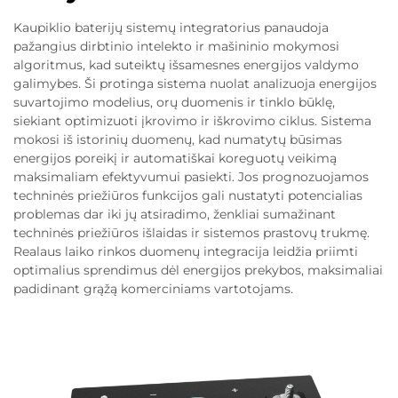
Kaupiklio baterijų sistemų integratorius panaudoja
pažangius dirbtinio intelekto ir mašininio mokymosi
algoritmus, kad suteiktų išsamesnes energijos valdymo
galimybes. Ši protinga sistema nuolat analizuoja energijos
suvartojimo modelius, orų duomenis ir tinklo būklę,
siekiant optimizuoti įkrovimo ir iškrovimo ciklus. Sistema
mokosi iš istorinių duomenų, kad numatytų būsimas
energijos poreikį ir automatiškai koreguotų veikimą
maksimaliam efektyvumui pasiekti. Jos prognozuojamos
techninės priežiūros funkcijos gali nustatyti potencialias
problemas dar iki jų atsiradimo, ženkliai sumažinant
techninės priežiūros išlaidas ir sistemos prastovų trukmę.
Realaus laiko rinkos duomenų integracija leidžia priimti
optimalius sprendimus dėl energijos prekybos, maksimaliai
padidinant grąžą komerciniams vartotojams.