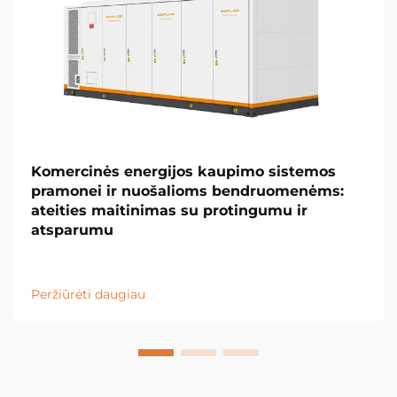
Komercinės energijos kaupimo sistemos
pramonei ir nuošalioms bendruomenėms:
ateities maitinimas su protingumu ir
atsparumu
Peržiūrėti daugiau