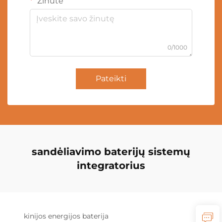
Žinutė
0/1000
Pateikti
sandėliavimo baterijų sistemų
integratorius
kinijos energijos baterija