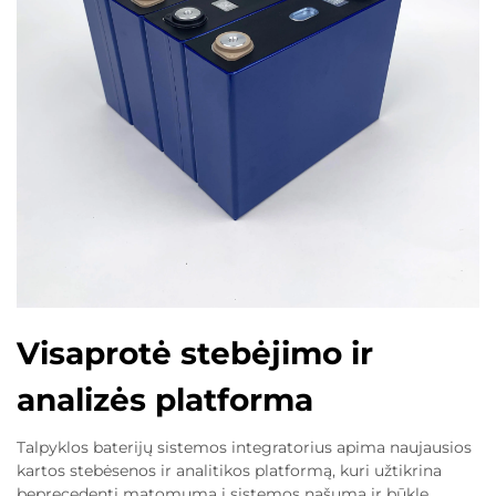
Visaprotė stebėjimo ir
analizės platforma
Talpyklos baterijų sistemos integratorius apima naujausios
kartos stebėsenos ir analitikos platformą, kuri užtikrina
beprecedentį matomumą į sistemos našumą ir būklę.