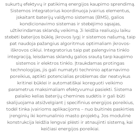
sukurtų efektyvų ir patikimą energijos kaupimo sprendimą.
Sistemos integratorius koordinuoja įvairius elementus,
įskaitant baterijų valdymo sistemas (BMS), galios
kondicionavimo sistemas ir stebėjimo sąsajas,
užtikrindamas sklandų veikimą. Ji leidžia realiuoju laiku
stebėti baterijos būklę, įkrovos lygį ir sistemos našumą, taip
pat naudoja pažangius algoritmus optimaliam įkrovos-
iškrovos ciklui. Integratorius taip pat palengvina tinklo
integraciją, leisdamas sklandų galios srautą tarp kaupimo
sistemos ir elektros tinklo. Įtraukdamas protingas
technologijas, jis gali numatyti techninio aptarnavimo
poreikius, aptikti potencialias problemas dar neatvykus
kritinei būklei ir automatiškai koreguoti veikimo
parametrus maksimaliam efektyvumui pasiekti. Sistema
palaiko kelias baterijų chemines sudėtis ir gali būti
skalijuojama atsižvelgiant į specifinius energijos poreikius,
todėl tinka įvairioms aplikacijoms – nuo buitinės paskirties
įrenginių iki komunalinio masto projektų. Jos modulinė
konstrukcija leidžia lengvai plėsti ir atnaujinti sistemą, kai
keičiasi energijos poreikiai.