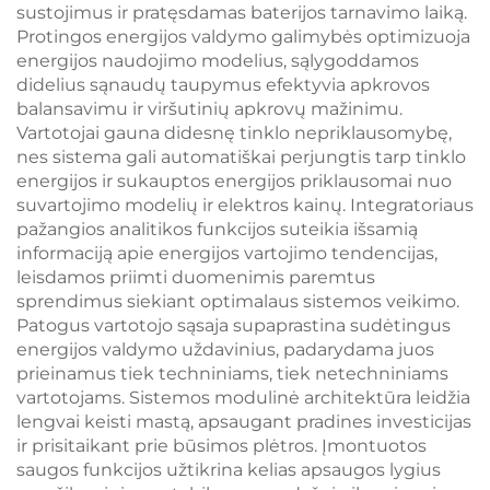
sustojimus ir pratęsdamas baterijos tarnavimo laiką.
Protingos energijos valdymo galimybės optimizuoja
energijos naudojimo modelius, sąlygoddamos
didelius sąnaudų taupymus efektyvia apkrovos
balansavimu ir viršutinių apkrovų mažinimu.
Vartotojai gauna didesnę tinklo nepriklausomybę,
nes sistema gali automatiškai perjungtis tarp tinklo
energijos ir sukauptos energijos priklausomai nuo
suvartojimo modelių ir elektros kainų. Integratoriaus
pažangios analitikos funkcijos suteikia išsamią
informaciją apie energijos vartojimo tendencijas,
leisdamos priimti duomenimis paremtus
sprendimus siekiant optimalaus sistemos veikimo.
Patogus vartotojo sąsaja supaprastina sudėtingus
energijos valdymo uždavinius, padarydama juos
prieinamus tiek techniniams, tiek netechniniams
vartotojams. Sistemos modulinė architektūra leidžia
lengvai keisti mastą, apsaugant pradines investicijas
ir prisitaikant prie būsimos plėtros. Įmontuotos
saugos funkcijos užtikrina kelias apsaugos lygius