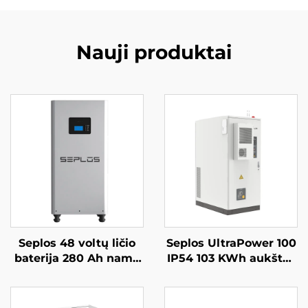
Nauji produktai
Seplos 48 voltų ličio
Seplos UltraPower 100
baterija 280 Ah namų
IP54 103 KWh aukštos
baterijų kaupimo
įtampos baterijų
sistemos 51,2 V 14
komercinės energijos
kWh ličio Lifepo4
kaupimo sistema,