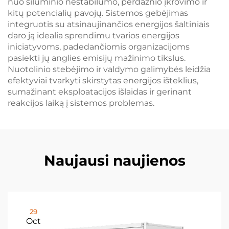
nuo šiluminio nestabilumo, perdažnio įkrovimo ir
kitų potencialių pavojų. Sistemos gebėjimas
integruotis su atsinaujinančios energijos šaltiniais
daro ją idealia sprendimu tvarios energijos
iniciatyvoms, padedančiomis organizacijoms
pasiekti jų anglies emisijų mažinimo tikslus.
Nuotolinio stebėjimo ir valdymo galimybės leidžia
efektyviai tvarkyti skirstytas energijos išteklius,
sumažinant eksploatacijos išlaidas ir gerinant
reakcijos laiką į sistemos problemas.
Naujausi naujienos
29
Oct