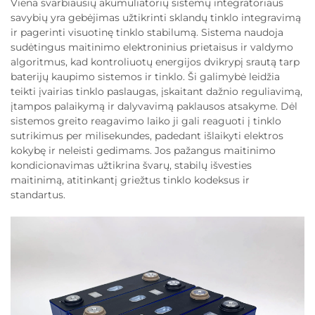
Viena svarbiausių akumuliatorių sistemų integratoriaus
savybių yra gebėjimas užtikrinti sklandų tinklo integravimą
ir pagerinti visuotinę tinklo stabilumą. Sistema naudoja
sudėtingus maitinimo elektroninius prietaisus ir valdymo
algoritmus, kad kontroliuotų energijos dvikrypį srautą tarp
baterijų kaupimo sistemos ir tinklo. Ši galimybė leidžia
teikti įvairias tinklo paslaugas, įskaitant dažnio reguliavimą,
įtampos palaikymą ir dalyvavimą paklausos atsakyme. Dėl
sistemos greito reagavimo laiko ji gali reaguoti į tinklo
sutrikimus per milisekundes, padedant išlaikyti elektros
kokybę ir neleisti gedimams. Jos pažangus maitinimo
kondicionavimas užtikrina švarų, stabilų išvesties
maitinimą, atitinkantį griežtus tinklo kodeksus ir
standartus.