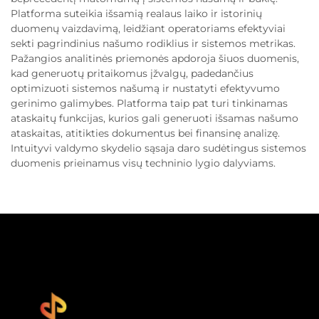
Platforma suteikia išsamią realaus laiko ir istorinių
duomenų vaizdavimą, leidžiant operatoriams efektyviai
sekti pagrindinius našumo rodiklius ir sistemos metrikas.
Pažangios analitinės priemonės apdoroja šiuos duomenis,
kad generuotų pritaikomus įžvalgų, padedančius
optimizuoti sistemos našumą ir nustatyti efektyvumo
gerinimo galimybes. Platforma taip pat turi tinkinamas
ataskaitų funkcijas, kurios gali generuoti išsamas našumo
ataskaitas, atitikties dokumentus bei finansinę analizę.
Intuityvi valdymo skydelio sąsaja daro sudėtingus sistemos
duomenis prieinamus visų techninio lygio dalyviams.