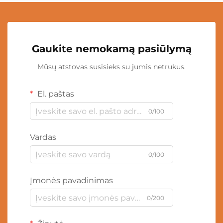
Gaukite nemokamą pasiūlymą
Mūsų atstovas susisieks su jumis netrukus.
El. paštas
0/100
Vardas
0/100
Įmonės pavadinimas
0/200