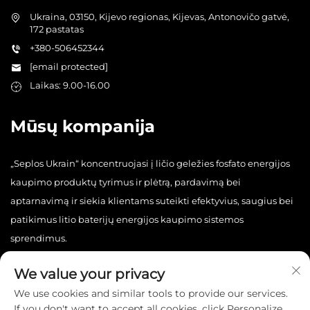
Ukraina, 03150, Kijevo regionas, Kijevas, Antonovičo gatvė,
172 pastatas
+380-506452344
[email protected]
Laikas: 9.00-16.00
Mūsų kompanija
„Seplos Ukrain“ koncentruojasi į ličio geležies fosfato energijos
kaupimo produktų tyrimus ir plėtrą, pardavimą bei
aptarnavimą ir siekia klientams suteikti efektyvius, saugius bei
patikimus litio baterijų energijos kaupimo sistemos
sprendimus.
We value your privacy
We use cookies and similar tools to provide our services.
If you don't want to accept all cookies, click Personalize