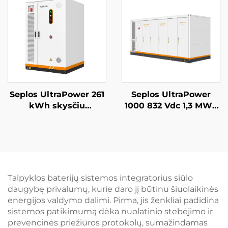
baterija
mikrotinklai, be tinklo
BESS
Seplos UltraPower 261
Seplos UltraPower
kWh skysčiu
1000 832 Vdc 1,3 MWh
aušinama aukštos
skysčiu aušinama
įtampos BESS | 832
aukštos įtampos
Vdc išvestis, IP65
baterijų energijos
apsaugos klasė,
kaupimo sistema,
protingoji šiluminio
naudotojų
valdymo sistema
mikrotinklai, BESS
Talpyklos baterijų sistemos integratorius siūlo
mikrotinklams,
daugybę privalumų, kurie daro jį būtinu šiuolaikinės
pramonei
energijos valdymo dalimi. Pirma, jis ženkliai padidina
sistemos patikimumą dėka nuolatinio stebėjimo ir
prevencinės priežiūros protokolų, sumažindamas