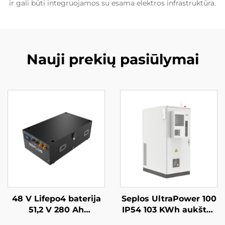
ir gali būti integruojamos su esama elektros infrastruktūra.
Nauji prekių pasiūlymai
48 V Lifepo4 baterija
Seplos UltraPower 100
51,2 V 280 Ah
IP54 103 KWh aukštos
sumontuojama Mason
įtampos baterijų