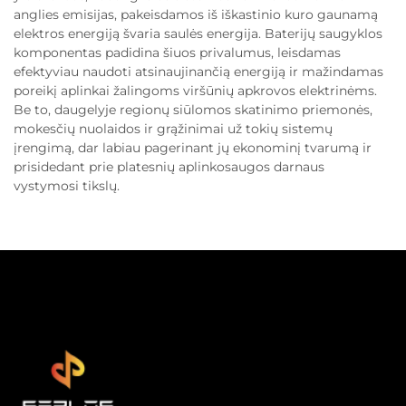
anglies emisijas, pakeisdamos iš iškastinio kuro gaunamą
elektros energiją švaria saulės energija. Baterijų saugyklos
komponentas padidina šiuos privalumus, leisdamas
efektyviau naudoti atsinaujinančią energiją ir mažindamas
poreikį aplinkai žalingoms viršūnių apkrovos elektrinėms.
Be to, daugelyje regionų siūlomos skatinimo priemonės,
mokesčių nuolaidos ir grąžinimai už tokių sistemų
įrengimą, dar labiau pagerinant jų ekonominį tvarumą ir
prisidedant prie platesnių aplinkosaugos darnaus
vystymosi tikslų.