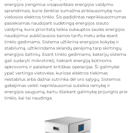
energijos įrenginius visapusiškais energijos valdymo
sprendimais, kurie ženkliai sumažina priklausomybę nuo
viešosios elektros tinklo. Šis padidintas nepriklausomumas
pasiekiamas naudojant sudėtingą energijos srauto
valdymą, kuris prioritetą teikia sukauptos saulės energijos
naudojimui aukščiausios kainos tarifu metu arba esant
tinklo gedimams. Sistema užtikrina energijos kokybę ir
stabilumą, užtikrindama sklandų perėjimą tarp skirtingų
energijos šaltinių. Esant tinklo gedimams, baterijų sistema
gali sudaryti mikrotinklį, tiekiant energiją būtinoms
apkrovoms ir palaikant kritiškas operacijas. Ši galimybė
ypač vertinga vietovėse, kuriose elektros tiekimas
nestabilus arba dažnai sutrinka dėl oro sąlygų. Sistemos
gebėjimas veikti nepriklausomai suteikia ramybę ir
energijos saugumą, kartu išlaikant galimybę prijungtis prie
tinklo, kai tai naudinga.