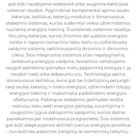
gali būti naudojama nedelsiant arba saugoma baterijose
vėlesniai naudoti. Pagrindiniai komponentai apima saulės
baterijas, keitiklius, baterijų modulius ir išmaniuosius
stebėjimo sistemas, kurios suderintai veikia užtikrindamos
nuolatinę energijos tiekimą. Šiuolaikinės sistemos naudoja
litio jonų baterijas, kurios žinomos dėl aukštos energijos
tankio ir ilgesnio tarnavimo laiko, kartu su sofistiktuota
valdymo sistema, optimizuojančia įkrovimo ir iškrovimo
ciklus. Šios integruotos sistemos siūlo nepalyginamą
lankstumą energijos valdyme, leisdamos vartotojams
saugoti perteklinę gamybos metu pagamintą energiją ir ją
naudoti naktį arba debesuotu oru. Technologija apima
išmaniuosius keitiklius, kurie gali be trūkčiojimų perjungti
tarp saulės, baterijų ir tinklo energijos, užtikrindami tolygų
energijos tiekimą ir maksimaliai padidindami energijos
efektyvumą. Pažangios stebėjimo galimybės leidžia
realiuoju laiku sekti energijos gamybą, suvartojimą ir
saugojimo lygius patogiomis sąsajomis, kurios dažnai
pasiekiamos per mobiliuosius programėles. Šios sistemos
gali būti adaptuojamos atitinkti įvairius energijos poreikius
– nuo buitinės paskirties įrenginių iki komercinių taikymų –