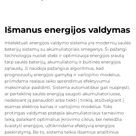
Išmanus energijos valdymas
Intelektuali energijos valdymo sistema yra modernių saulės
baterijų sistemų su akumuliatoriais smegenys. Ši pažangi
technologija nuolat stebi ir optimizuoja energijos srautą
tarp saulės baterijų, akumuliatorių ir buitinės energijos
sąnaudų. Ji naudoja pažangius algoritmus, kad
prognozuotų energijos gamybą ir vartojimo modelius,
priimdama realaus laiko sprendimus efektyvumui
maksimaliai padidinti. Sistema automatiškai gali nuspręsti,
ar perteklinę saulės energiją saugoti akumuliatoriuose,
nedelsiant ją panaudoti arba tiekti į tinklą, atsižvelgiant į
esamas elektros kainas ir vartojimo modelius. Toks
protingas valdymas pratęsia akumuliatoriaus tarnavimo
laiką, palaikant optimalius įkrovimo ciklus, bei neleidžia
švaistyti energijos, užtikrindama efektyvią energijos
paskirstymą. Be to, sistema teikia išsamius analitinius