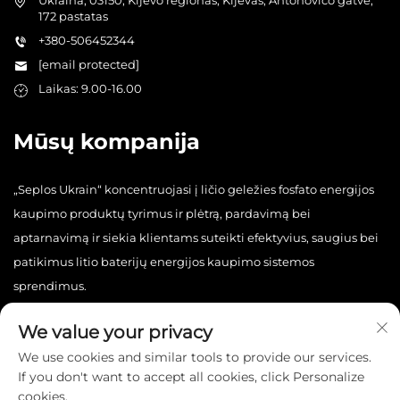
172 pastatas
+380-506452344
[email protected]
Laikas: 9.00-16.00
Mūsų kompanija
„Seplos Ukrain“ koncentruojasi į ličio geležies fosfato energijos
kaupimo produktų tyrimus ir plėtrą, pardavimą bei
aptarnavimą ir siekia klientams suteikti efektyvius, saugius bei
patikimus litio baterijų energijos kaupimo sistemos
sprendimus.
We value your privacy
We use cookies and similar tools to provide our services.
If you don't want to accept all cookies, click Personalize
cookies.