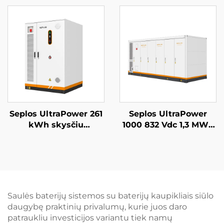
atsarginės baterijos
komercinės energijos
sistema 14 kWh saulės
kaupimo sistema,
energijos Seplos
mikrotinklai, be tinklo
baterija
BESS
Seplos UltraPower 261
Seplos UltraPower
kWh skysčiu
1000 832 Vdc 1,3 MWh
aušinama aukštos
skysčiu aušinama
įtampos BESS | 832
aukštos įtampos
Vdc išvestis, IP65
baterijų energijos
apsaugos klasė,
kaupimo sistema,
protingoji šiluminio
naudotojų
valdymo sistema
mikrotinklai, BESS
Saulės baterijų sistemos su baterijų kaupikliais siūlo
mikrotinklams,
daugybę praktinių privalumų, kurie juos daro
pramonei
patraukliu investicijos variantu tiek namų