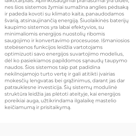
laikotarpiais. Aplinkosauginiai pranašumai yra dideli,
nes šios sistemos žymiai sumažina anglies pėdsaką
ir padeda kovoti su klimato kaita, panaudodamos
švarią, atsinaujinančią energiją. Šiuolaikinės baterijų
kaupimo sistemos yra labai efektyvios, su
minimaliomis energijos nuostolių ribomis
saugojimo ir konvertavimo procesuose. Išmaniosios
stebėsenos funkcijos leidžia vartotojams
optimizuoti savo energijos suvartojimo modelius,
dėl ko pasiekiamos papildomos sąnaudų taupymo
naudos. Šios sistemos taip pat padidina
nekilnojamojo turto vertę ir gali atitikti įvairias
mokesčių lengvatas bei grąžinimus, darant jas dar
patrauklesne investicija. Šių sistemų modulinė
struktūra leidžia jas plėtoti ateityje, kai energijos
poreikiai auga, užtikrindama ilgalaikę mastelio
keičiamumą ir prisitaikymą.