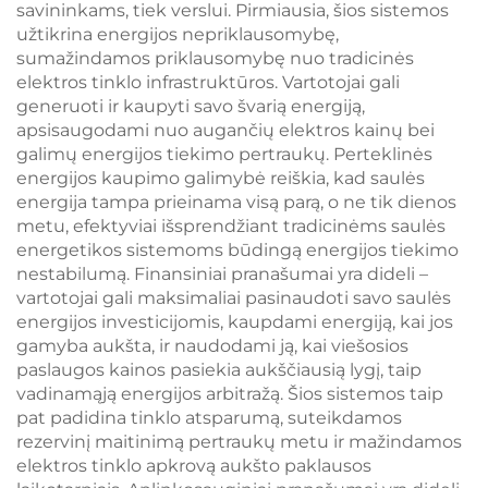
savininkams, tiek verslui. Pirmiausia, šios sistemos
užtikrina energijos nepriklausomybę,
sumažindamos priklausomybę nuo tradicinės
elektros tinklo infrastruktūros. Vartotojai gali
generuoti ir kaupyti savo švarią energiją,
apsisaugodami nuo augančių elektros kainų bei
galimų energijos tiekimo pertraukų. Perteklinės
energijos kaupimo galimybė reiškia, kad saulės
energija tampa prieinama visą parą, o ne tik dienos
metu, efektyviai išsprendžiant tradicinėms saulės
energetikos sistemoms būdingą energijos tiekimo
nestabilumą. Finansiniai pranašumai yra dideli –
vartotojai gali maksimaliai pasinaudoti savo saulės
energijos investicijomis, kaupdami energiją, kai jos
gamyba aukšta, ir naudodami ją, kai viešosios
paslaugos kainos pasiekia aukščiausią lygį, taip
vadinamąją energijos arbitražą. Šios sistemos taip
pat padidina tinklo atsparumą, suteikdamos
rezervinį maitinimą pertraukų metu ir mažindamos
elektros tinklo apkrovą aukšto paklausos