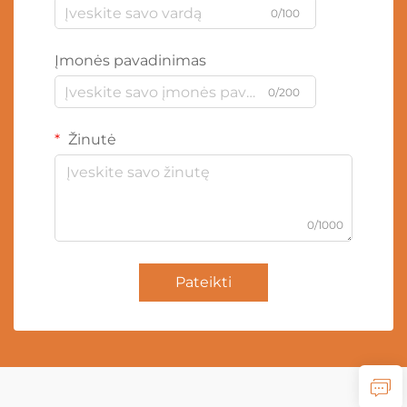
0/100
Įmonės pavadinimas
0/200
Žinutė
0/1000
Pateikti