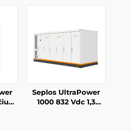
ower
Seplos UltraPower
čiu
1000 832 Vdc 1,3
tos
MWh skysčiu
 832
aušinama aukštos
P65
įtampos baterijų