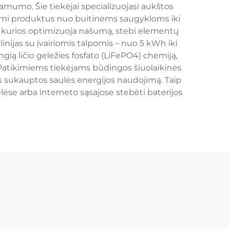
namumo. Šie tiekėjai specializuojasi aukštos
lydami produktus nuo buitinėms saugykloms iki
 kurios optimizuoja našumą, stebi elementų
linijas su įvairiomis talpomis – nuo 5 kWh iki
gią ličio geležies fosfato (LiFePO4) chemiją,
 Patikimiems tiekėjams būdingos šiuolaikinės
os sukauptos saulės energijos naudojimą. Taip
se arba interneto sąsajose stebėti baterijos