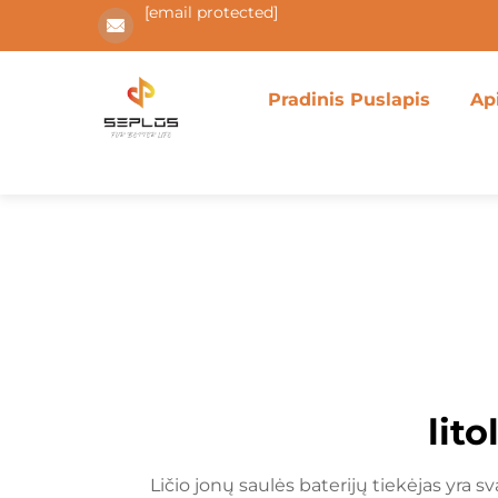
[email protected]
Pradinis Puslapis
Ap
lito
Ličio jonų saulės baterijų tiekėjas yra