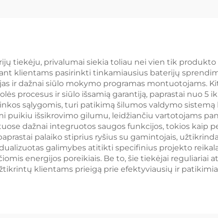
ema, mikrotinklai,
apsaugos klas
e tinklo BESS
protingoji šilum
valdymo sist
mikrotinklam
ijų tiekėju, privalumai siekia toliau nei vien tik produkto 
dant klientams pasirinkti tinkamiausius baterijų sprendi
pramonei
as ir dažnai siūlo mokymo programas montuotojams. Kit
lės procesus ir siūlo išsamią garantiją, paprastai nuo 5 ik
plinkos sąlygomis, turi patikimą šilumos valdymo sistemą
žymi puikiu išsikrovimo gilumu, leidžiančiu vartotojams pan
uose dažnai integruotos saugos funkcijos, tokios kaip 
 paprastai palaiko stiprius ryšius su gamintojais, užtikr
dualizuotas galimybes atitikti specifinius projekto reika
omis energijos poreikiais. Be to, šie tiekėjai reguliariai
tikrintų klientams prieigą prie efektyviausių ir patiki