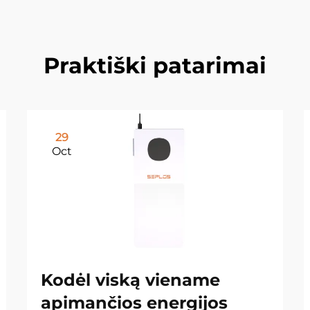
Praktiški patarimai
29
Oct
Kodėl viską viename
apimančios energijos