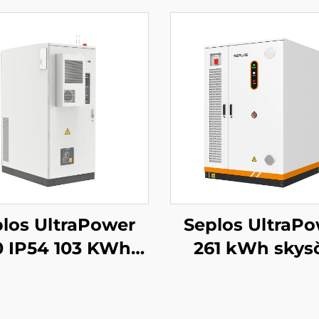
los UltraPower
Seplos UltraP
0 IP54 103 KWh
261 kWh skys
kštos įtampos
aušinama aukš
erijų komercinės
įtampos BESS |
rgijos kaupimo
Vdc išvestis, I