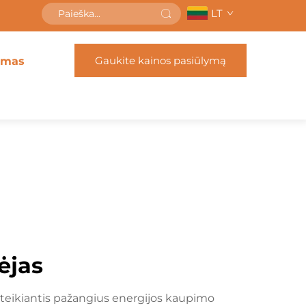
LT
Gaukite kainos pasiūlymą
imas
kėjas
, teikiantis pažangius energijos kaupimo