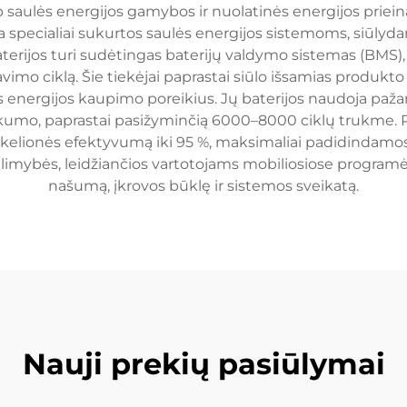
rp saulės energijos gamybos ir nuolatinės energijos priei
yra specialiai sukurtos saulės energijos sistemoms, siū
rijos turi sudėtingas baterijų valdymo sistemas (BMS),
vimo ciklą. Šie tiekėjai paprastai siūlo išsamias produkto 
 energijos kaupimo poreikius. Jų baterijos naudoja pažan
iškumo, paprastai pasižyminčią 6000–8000 ciklų trukme.
lės kelionės efektyvumą iki 95 %, maksimaliai padidindam
mybės, leidžiančios vartotojams mobiliosiose programėlė
našumą, įkrovos būklę ir sistemos sveikatą.
Nauji prekių pasiūlymai