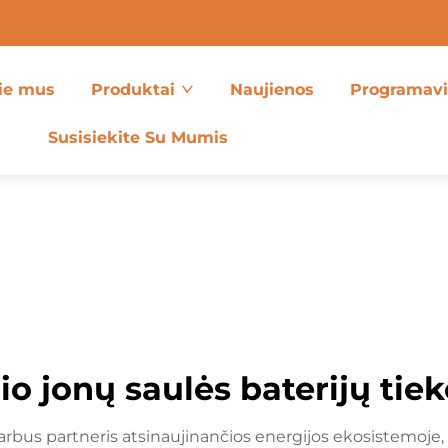
ie mus
Produktai
Naujienos
Programav
Susisiekite Su Mumis
lio jonų saulės baterijų tie
 svarbus partneris atsinaujinančios energijos ekosistemoje