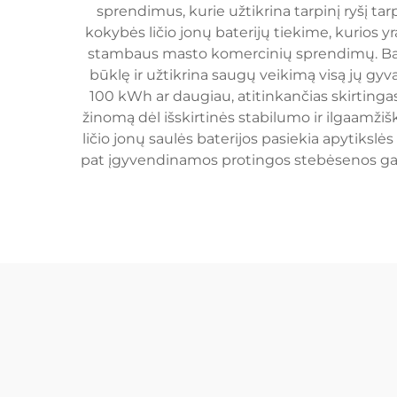
sprendimus, kurie užtikrina tarpinį ryšį ta
kokybės ličio jonų baterijų tiekime, kurios 
stambaus masto komercinių sprendimų. Bate
būklę ir užtikrina saugų veikimą visą jų gyva
100 kWh ar daugiau, atitinkančias skirtingas
žinomą dėl išskirtinės stabilumo ir ilgaamž
ličio jonų saulės baterijos pasiekia apytiks
pat įgyvendinamos protingos stebėsenos gali