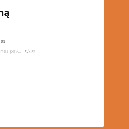
mą
mas
0/200