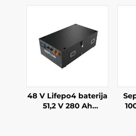
48 V Lifepo4 baterija
Sep
51,2 V 280 Ah
10
sumontuojama
au
Mason atsarginės
bat
baterijos sistema 14
ene