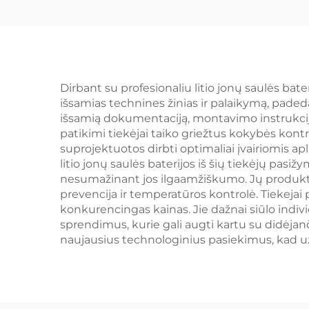
kWh saulės
sist
energijos Seplos
b
baterija
Dirbant su profesionaliu litio jonų saulės bater
išsamias technines žinias ir palaikymą, pade
išsamią dokumentaciją, montavimo instrukcij
patikimi tiekėjai taiko griežtus kokybės kontro
suprojektuotos dirbti optimaliai įvairiomis a
litio jonų saulės baterijos iš šių tiekėjų pasi
nesumažinant jos ilgaamžiškumo. Jų produkt
prevencija ir temperatūros kontrolė. Tiekejai
konkurencingas kainas. Jie dažnai siūlo indivi
sprendimus, kurie gali augti kartu su didėjanči
naujausius technologinius pasiekimus, kad už