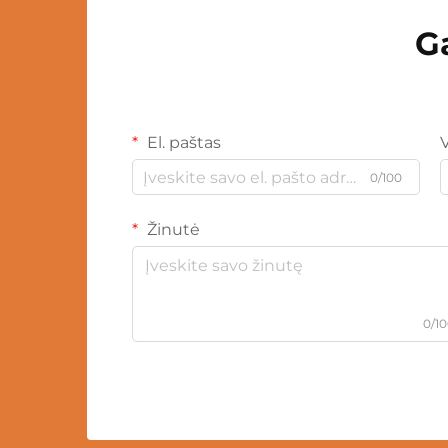
G
El. paštas
0/100
Žinutė
0/1