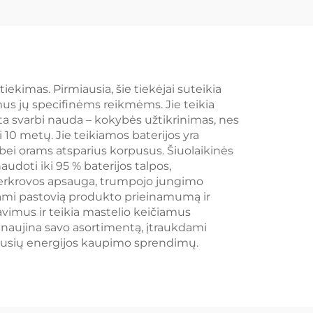
ė,
energijos kaupimo
inio
sistema, naudotojų
ema
mikrotinklai, BESS
s,
tiekimas. Pirmiausia, šie tiekėjai suteikia
mus jų specifinėms reikmėms. Jie teikia
a svarbi nauda – kokybės užtikrinimas, nes
i 10 metų. Jie teikiamos baterijos yra
 bei orams atsparius korpusus. Šiuolaikinės
audoti iki 95 % baterijos talpos,
perkrovos apsauga, trumpojo jungimo
indami pastovią produkto prieinamumą ir
lavimus ir teikia mastelio keičiamus
 atnaujina savo asortimentą, įtraukdami
miausių energijos kaupimo sprendimų.