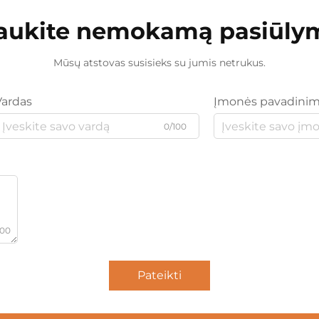
aukite nemokamą pasiūly
Mūsų atstovas susisieks su jumis netrukus.
Vardas
Įmonės pavadini
0/100
000
Pateikti