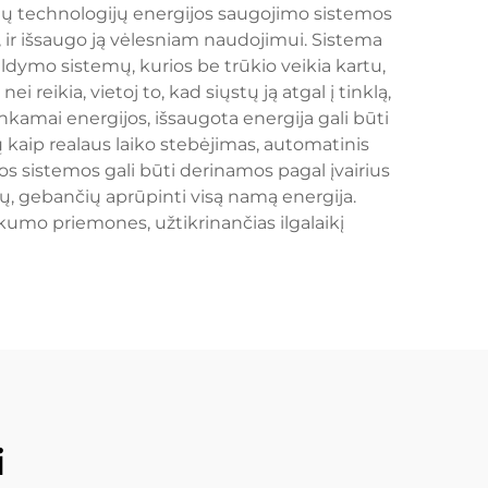
otų technologijų energijos saugojimo sistemos
 ir išsaugo ją vėlesniam naudojimui. Sistema
aldymo sistemų, kurios be trūkio veikia kartu,
eikia, vietoj to, kad siųstų ją atgal į tinklą,
kamai energijos, išsaugota energija gali būti
 kaip realaus laiko stebėjimas, automatinis
s sistemos gali būti derinamos pagal įvairius
ų, gebančių aprūpinti visą namą energija.
kumo priemones, užtikrinančias ilgalaikį
i