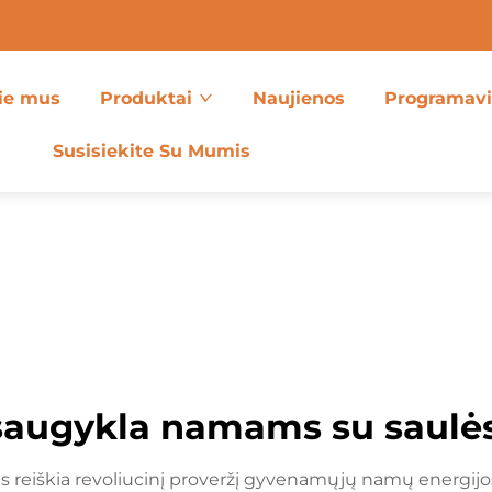
ie mus
Produktai
Naujienos
Programav
Susisiekite Su Mumis
 saugykla namams su saulės
reiškia revoliucinį proveržį gyvenamųjų namų energijos