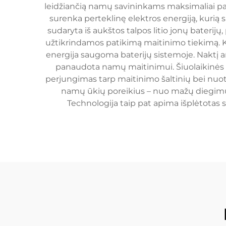
leidžiančią namų savininkams maksimaliai pas
surenka perteklinę elektros energiją, kurią
sudaryta iš aukštos talpos litio jonų baterij
užtikrindamos patikimą maitinimo tiekimą. Kai 
energija saugoma baterijų sistemoje. Naktį a
panaudota namų maitinimui. Šiuolaikinės ba
perjungimas tarp maitinimo šaltinių bei nuot
namų ūkių poreikius – nuo mažų diegimų, 
Technologija taip pat apima išplėtotas 