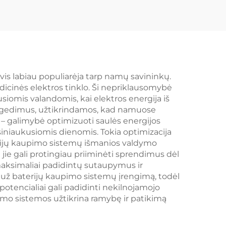
pimo
Vdc išvestis, IP65
klai,
apsaugos klasė,
SS
protingoji šiluminio
valdymo sistema
mikrotinklams,
is labiau populiarėja tarp namų savininkų.
icinės elektros tinklo. Ši nepriklausomybė
pramonei
siomis valandomis, kai elektros energija iš
klo gedimus, užtikrindamos, kad namuose
as – galimybė optimizuoti saulės energijos
siniaukusiomis dienomis. Tokia optimizacija
erijų kaupimo sistemų išmanios valdymo
l jie gali protingiau priiminėti sprendimus dėl
 maksimaliai padidintų sutaupymus ir
 už baterijų kaupimo sistemų įrengimą, todėl
otencialiai gali padidinti nekilnojamojo
upimo sistemos užtikrina ramybę ir patikimą