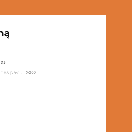
mą
mas
0/200