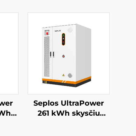
ower
Seplos UltraPower
KWh
261 kWh skysčiu
pos
aušinama aukštos
inės
įtampos BESS | 832