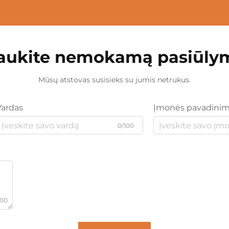
aukite nemokamą pasiūly
Mūsų atstovas susisieks su jumis netrukus.
Vardas
Įmonės pavadini
0/100
000