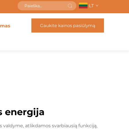
LT
Gaukite kainos pasiūlymą
imas
 energija
 valdyme, atlikdamos svarbiausią funkciją,