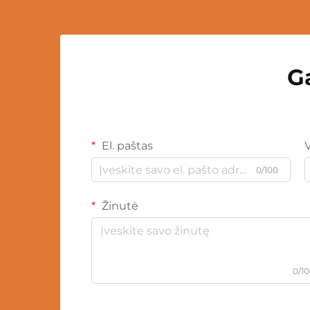
G
El. paštas
0/100
Žinutė
0/1