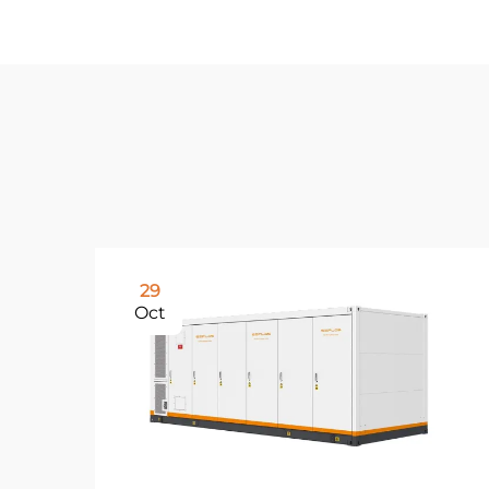
29
Oct