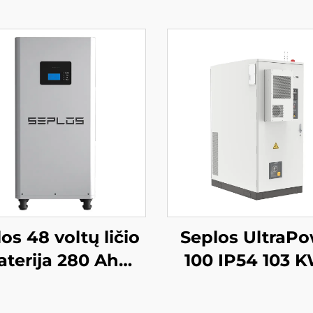
os 48 voltų ličio
Seplos UltraP
aterija 280 Ah
100 IP54 103 
amų baterijų
aukštos įtam
upimo sistemos
baterijų komerc