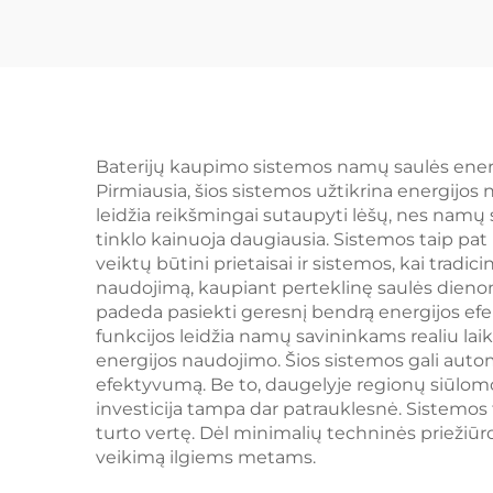
baterijos sistema 14
51,
kWh saulės
Li
energijos Seplos
baterija
Baterijų kaupimo sistemos namų saulės energi
Pirmiausia, šios sistemos užtikrina energij
leidžia reikšmingai sutaupyti lėšų, nes namų 
tinklo kainuoja daugiausia. Sistemos taip pa
veiktų būtini prietaisai ir sistemos, kai tradi
naudojimą, kaupiant perteklinę saulės dienom
padeda pasiekti geresnį bendrą energijos ef
funkcijos leidžia namų savininkams realiu laik
energijos naudojimo. Šios sistemos gali autom
efektyvumą. Be to, daugelyje regionų siūlomo
investicija tampa dar patrauklesnė. Sistemos 
turto vertę. Dėl minimalių techninės priežiūr
veikimą ilgiems metams.