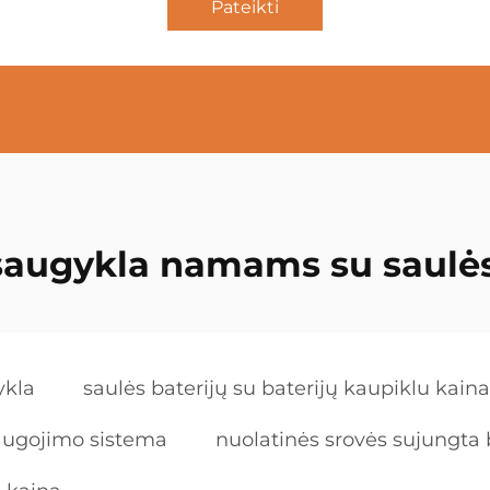
Pateikti
 saugykla namams su saulės
ykla
saulės baterijų su baterijų kaupiklu kaina
saugojimo sistema
nuolatinės srovės sujungta