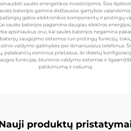
inaudoti saulės energetikos investicijomis. Šios išplėt
 saulės baterijos gamina didžiausios gamybos valandomis,
ų, pažangių galios elektronikos komponentų ir protingų v
saulės baterijos pagamina daugiau elektros energijos, nei r
rba apsiniaukus orui, kai saulės baterijos negamina pakan
terijų saugojimo sistemos turi protingų funkcijų, tokių
olinio valdymo galimybės per išmaniuosius telefonus. Šio
palaikančių esminius prietaisus, iki didelių konfigūracij
saugos funkcijas, šiluminio valdymo sistemas ir ilgaamžiš
patikimumą ir našumą.
Nauji produktų pristatyma