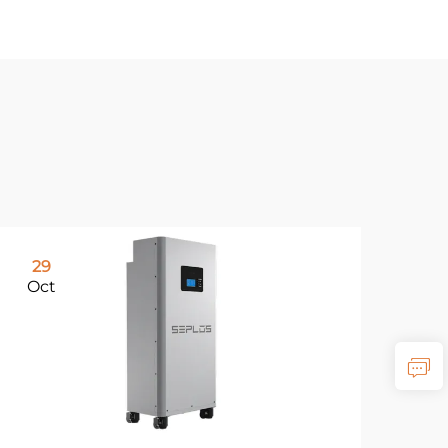
29
Oct