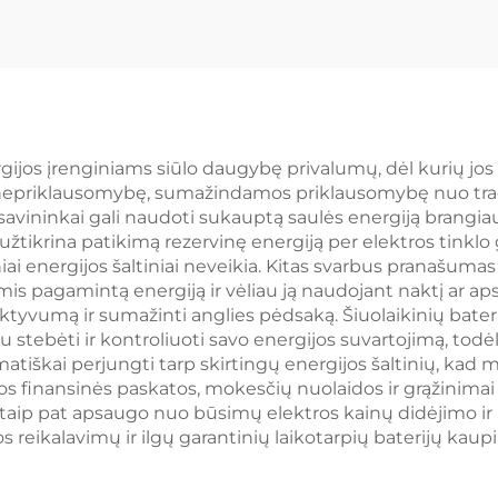
2 V 14 kWh ličio
energijos kau
fepo4 baterija
sistema, mikrotin
be tinklo BE
jos įrenginiams siūlo daugybę privalumų, dėl kurių jos v
os nepriklausomybę, sumažindamos priklausomybę nuo trad
savininkai gali naudoti sukauptą saulės energiją brangiau
t užtikrina patikimą rezervinę energiją per elektros tin
ciniai energijos šaltiniai neveikia. Kitas svarbus pranašum
is pagamintą energiją ir vėliau ją naudojant naktį ar ap
ektyvumą ir sumažinti anglies pėdsaką. Šiuolaikinių bat
u stebėti ir kontroliuoti savo energijos suvartojimą, todė
atiškai perjungti tarp skirtingų energijos šaltinių, kad
s finansinės paskatos, mokesčių nuolaidos ir grąžinimai
taip pat apsaugo nuo būsimų elektros kainų didėjimo ir p
os reikalavimų ir ilgų garantinių laikotarpių baterijų ka