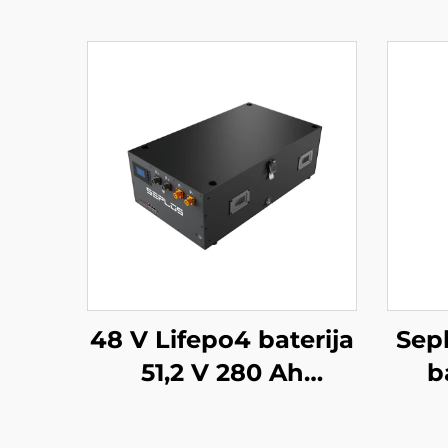
48 V Lifepo4 baterija
Sepl
51,2 V 280 Ah
b
sumontuojama
n
Mason atsarginės
ka