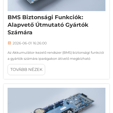
BMS Biztonsági Funkciók:
Alapvető Útmutató Gyártók
Számára
2026-06-01 16:26:00
Az Akkumulátor-kezelő rendszer (BMS) biztonsági funkciói
a gyártók számára iparágakon átívelő megbízható
energiatárolási megoldások kritikus alapját képezik. Ahogy
TOVÁBB NÉZEK
az energiasűrűség nő, és az akkumulátorok alkalmazási
területei kiterjednek küldetés-kritikus környezetekre...