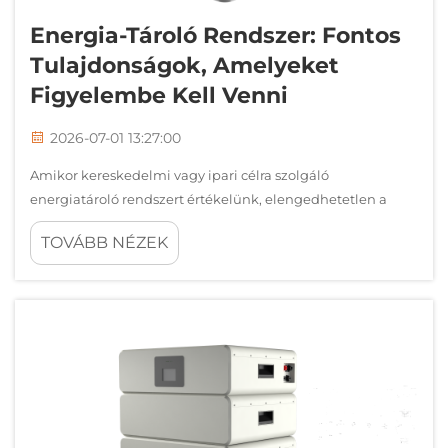
Energia-Tároló Rendszer: Fontos
Tulajdonságok, Amelyeket
Figyelembe Kell Venni
2026-07-01 13:27:00
Amikor kereskedelmi vagy ipari célra szolgáló
energiatároló rendszert értékelünk, elengedhetetlen a
teljesítményt, biztonságot és hosszú távú értéket
TOVÁBB NÉZEK
meghatározó kulcsfontosságú tulajdonságok megértése,
hogy tájékozott befektetési döntéseket hozhassunk. A
modern energiatárolás …