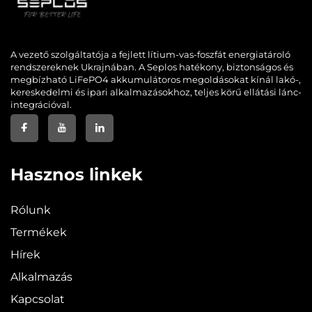
A vezető szolgáltatója a fejlett lítium-vas-foszfát energiatároló
rendszereknek Ukrajnában. A Seplos hatékony, biztonságos és
megbízható LiFePO4 akkumulátoros megoldásokat kínál lakó-,
kereskedelmi és ipari alkalmazásokhoz, teljes körű ellátási lánc-
integrációval.
Hasznos linkek
Rólunk
Termékek
Hírek
Alkalmazás
Kapcsolat