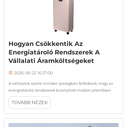
Hogyan Csökkentik Az
Energiatároló Rendszerek A
Vállalati Áramköltségeket
2026-06-22 16:27:00
A vállalatok szerte minden iparágban felfedezik, hogy az
energiatároló rendszerek bizonyított módon jelentősen
csökkenthetik az elektromos áram költségét a stratégiai
TOVÁBB NÉZEK
áramellátás-kezelés és a kereslet optimalizálása révén.
Ezek az új generációs akkumulátor-alapú megoldások
lehetővé teszik a...