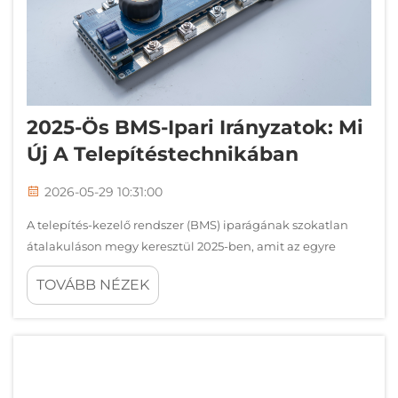
2025-Ös BMS-Ipari Irányzatok: Mi
Új A Telepítéstechnikában
2026-05-29 10:31:00
A telepítés-kezelő rendszer (BMS) iparágának szokatlan
átalakuláson megy keresztül 2025-ben, amit az egyre
változó energiatárolási igények, a szabályozási változások
TOVÁBB NÉZEK
és a technológiai áttörések hoztak létre. A modern BMS-
megoldások egyre inkább…