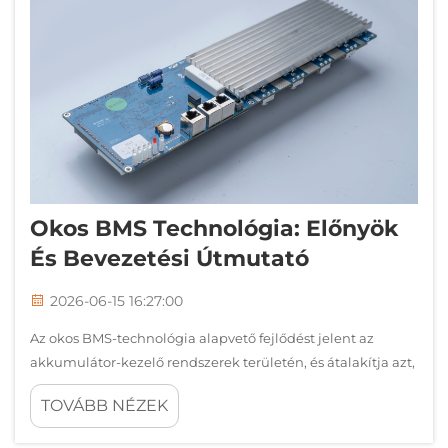
Okos BMS Technológia: Előnyök
És Bevezetési Útmutató
2026-06-15 16:27:00
Az okos BMS-technológia alapvető fejlődést jelent az
akkumulátor-kezelő rendszerek területén, és átalakítja azt,
ahogyan a vállalatok figyelik, vezérelhetik és
TOVÁBB NÉZEK
optimalizálhatják energiatároló megoldásaikat. A modern
okos BMS-platformok fejlett algoritmusokat, vezeték