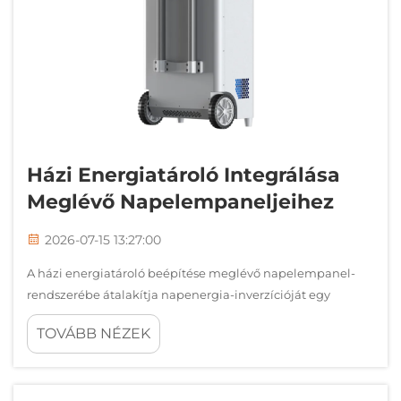
Házi Energiatároló Integrálása
Meglévő Napelempaneljeihez
2026-07-15 13:27:00
A házi energiatároló beépítése meglévő napelempanel-
rendszerébe átalakítja napenergia-inverzícióját egy
csupán nappali időszakra korlátozott energiatermelőből
TOVÁBB NÉZEK
egy 24 órás áramellátási megoldássá. Míg jelenlegi
napelempaneljei csak nappal termelnek elektromos
energiát, az akkumulátorok beépítésével…