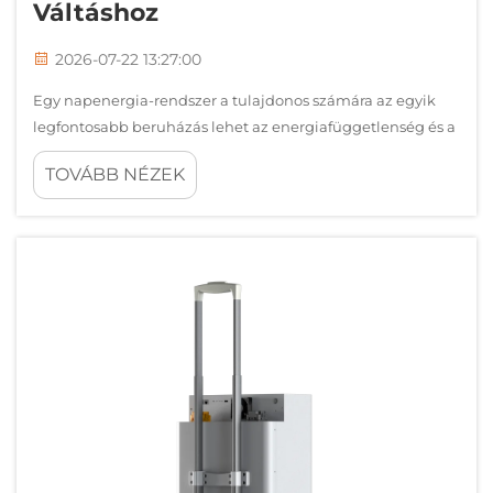
Váltáshoz
2026-07-22 13:27:00
Egy napenergia-rendszer a tulajdonos számára az egyik
legfontosabb beruházás lehet az energiafüggetlenség és a
környezettudatos felelősség érdekében. Fontos megérteni,
TOVÁBB NÉZEK
hogyan működnek ezek a rendszerek, milyen
komponensekből állnak, és hogyan tervezhető meg a
saját…