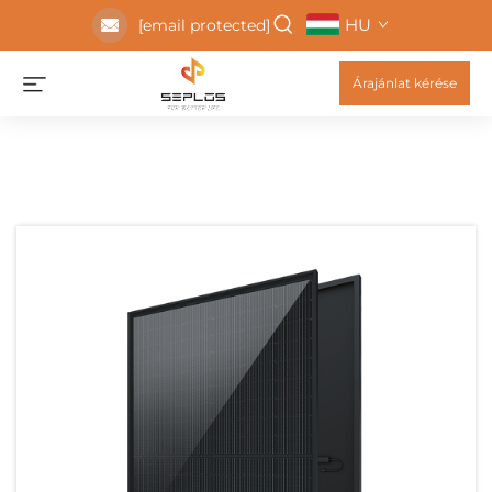
HU
[email protected]
Árajánlat kérése