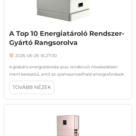
A Top 10 Energiatároló Rendszer-
Gyártó Rangsorolva
2026-06-26 16:27:00
A globális energiatárolási piac rendkívüli növekedésen
ment keresztül, amit az újrahasznosítható energiaforrások
felé történő gyors átállás és a hálózati stabilitás iránti
TOVÁBB NÉZEK
növekvő igény hajtott. Ahogy a vállalatok és a
villamosenergia-szolgáltatók megbízható megoldásokat
keresnek az energia kezelésére...