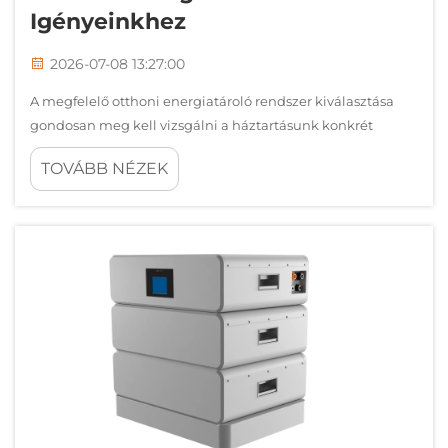
Igényeinkhez
2026-07-08 13:27:00
A megfelelő otthoni energiatároló rendszer kiválasztása
gondosan meg kell vizsgálni a háztartásunk konkrét
energiafogyasztási mintáit, az üzemszünet idején
TOVÁBB NÉZEK
szükséges tartalékellátás követelményeit és a hosszú távú
pénzügyi célokat. A modern háztulajdonosok egyre
összetettebb döntéseket hoznak, amikor …