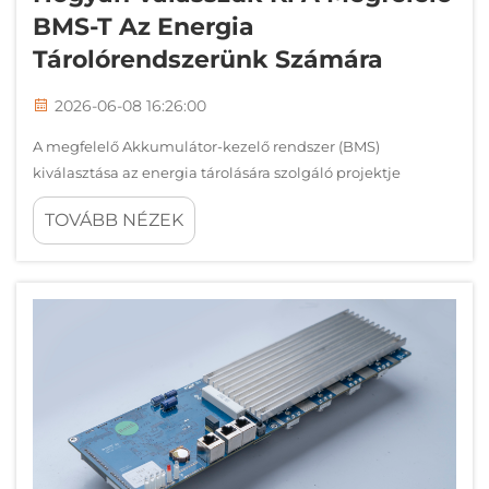
BMS-T Az Energia
Tárolórendszerünk Számára
2026-06-08 16:26:00
A megfelelő Akkumulátor-kezelő rendszer (BMS)
kiválasztása az energia tárolására szolgáló projektje
számára egy kritikus döntés, amely közvetlenül
TOVÁBB NÉZEK
befolyásolja a rendszer teljesítményét, biztonságát és
élettartamát. Egy jól kiválasztott BMS biztosítja az
akkumulátorok optimális működését, miközben védi Önt…