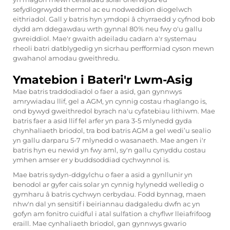
sefydlogrwydd thermol ac eu nodweddion diogelwch
eithriadol. Gall y batris hyn ymdopi â chyrraedd y cyfnod bob
dydd am ddegawdau wrth gynnal 80% neu fwy o'u gallu
gwreiddiol. Mae'r gwaith adeiladu cadarn a'r systemau
rheoli batri datblygedig yn sicrhau perfformiad cyson mewn
gwahanol amodau gweithredu.
Ymatebion i Bateri'r Lwm-Asig
Mae batris traddodiadol o faer a asid, gan gynnwys
amrywiadau llif, gel a AGM, yn cynnig costau rhaglango is,
ond bywyd gweithredol byrach na'u cyfatebiau lithiwm. Mae
batris faer a asid llif fel arfer yn para 3-5 mlynedd gyda
chynhaliaeth briodol, tra bod batris AGM a gel wedi’u sealio
yn gallu darparu 5-7 mlynedd o wasanaeth. Mae angen i'r
batris hyn eu newid yn fwy aml, sy'n gallu cynyddu costau
ymhen amser er y buddsoddiad cychwynnol is.
Mae batris sydyn-ddgylchu o faer a asid a gynllunir yn
benodol ar gyfer cais solar yn cynnig hylynedd welledig o
gymharu â batris cychwyn cerbydau. Fodd bynnag, maen
nhw'n dal yn sensitif i beiriannau dadgaledu dwfn ac yn
gofyn am fonitro cuidful i atal sulfation a chyflwr lleiafrifoog
eraill. Mae cynhaliaeth briodol, gan gynnwys gwario