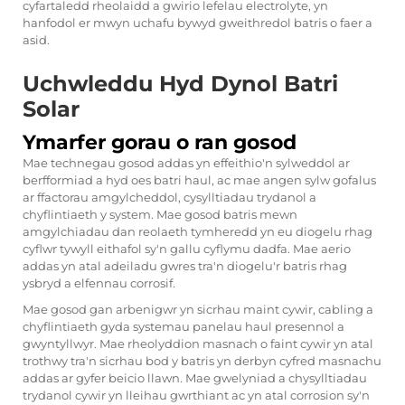
cyfartaledd rheolaidd a gwirio lefelau electrolyte, yn
hanfodol er mwyn uchafu bywyd gweithredol batris o faer a
asid.
Uchwleddu Hyd Dynol Batri
Solar
Ymarfer gorau o ran gosod
Mae technegau gosod addas yn effeithio'n sylweddol ar
berfformiad a hyd oes batri haul, ac mae angen sylw gofalus
ar ffactorau amgylcheddol, cysylltiadau trydanol a
chyflintiaeth y system. Mae gosod batris mewn
amgylchiadau dan reolaeth tymheredd yn eu diogelu rhag
cyflwr tywyll eithafol sy'n gallu cyflymu dadfa. Mae aerio
addas yn atal adeiladu gwres tra'n diogelu'r batris rhag
ysbryd a elfennau corrosif.
Mae gosod gan arbenigwr yn sicrhau maint cywir, cabling a
chyflintiaeth gyda systemau panelau haul presennol a
gwyntyllwyr. Mae rheolyddion masnach o faint cywir yn atal
trothwy tra'n sicrhau bod y batris yn derbyn cyfred masnachu
addas ar gyfer beicio llawn. Mae gwelyniad a chysylltiadau
trydanol cywir yn lleihau gwrthiant ac yn atal corrosion sy'n