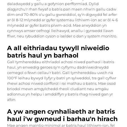
daladwyedd y gallu a gofynion perfformiad. Dylid
disgyrchu'r rhan fwyaf o batris pan maen nhw'n gallu cadw
dim ond 70-80% o'u gallu gwreiddiol, sy'n digwydd fel arfer
ar ôl 8-12 mlynedd ar gyfer systemau lithiwm-ion ac ar ôl 4-6
mlynedd ar gyfer batris plwm-acid. Mae arwyddion yn
cynnwys amser cefnogi lleihawyd, anallu i gyrraedd llawn
ffiwr, neu rybuddion cyson o iselder o dan y system monitro.
A all eithriadau tywyll niweidio
batris haul yn barhaol
Gall tymhereddau eithriadol achosi niwed parhaol i batris
haul, yn enwedig geroes sy'n cyflymu dadniweidrwydd
cemegol o fewn cellau'r batri. Gall tymhereddau uwch na
100°F leihau bywyd llyfyr y batri yn sylweddol, tra gall cyflwr
rhewi achosi niwed corfforol i rai mathau o batris. Mae osod
briodol mewn amgylchedd rheoli cludiant neu amgáu
adlonnus yn helpu i amddiffyn y batris rhag niwed gan yr
afon.
A yw angen cynhaliaeth ar batris
haul i'w gwneud i barhau'n hirach
Mae angen maintio minimol ar batris haul lithiwm-ion, fel