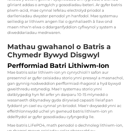
gliriant addas o amgylch y gosodiadau beteri. Ar gyfer batris
plwm-acid, mae cynnal lefelau electrolyd priodol a
darlleniadau dwyster penodol yn hanfodol. Mae systemau
seiliedig ar lithiwm angen llai o gynhaliaeth â llaw ond
maen nhw'n elwa o ddarganfyddion cyflwynol y system a
diweddariadau medrwaren.
Mathau gwahanol o Batris a
Chymedr Bywyd Disgwyl
Perfformiad Batri Lithiwm-Ion
Mae batris solar lithiwm-ion yn cynrychioli'r safon aur
presennol ar gyfer ceisiadau storio ynni preswyl a masnachol,
gan gynnig nodweddion perfformiad rhagorol a hyd bywyd
gweithredu estynedig. Mae'r systemau storio ynni
datblygedig hyn fel arfer yn darparu 10-15 mlynedd o
wasanaeth dibynadwy gyda dirywiad capasiti lleiaf pan
fyddant yn cael eu cynnal yn briodol. Mae'r dwysedd ynni ac
effeithlonrwydd uchel yn gwneud batris lithiwm-ion yn
ddelfrydol ar gyfer gosodiadau cyfyngedig lle.
Mae batris LiFePO4, math penodol o dechnoleg lithiwm-ion,
yn rhagori mewn ceisiadau solar oherwydd eu