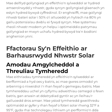
Mae delfryd gollyngiad yn effeithio'n sylweddol ar hydred
amserolrwydd y nhwstr, gyda syrcyn gollyngiad glaenach yn
estyn hydred bywyd cyffredinol. Er enghraifft, mae gollyngi
nhwstr
bateri solar
i 50% o'i alluoedd yn hytrach na 80% yn
gallu potensialau dwblu ei fywyd syrcyn. Mae systemau
rheoli nhwstr modern yn helpu i optimeiddio patrymau
gollyngiad er mwyn uchafu hydred bywyd tra'n bodloni
anghenion ynni.
Ffactorau Sy'n Effeithio ar
Barhausrwydd Nhwstr Solar
Amodau Amgylcheddol a
Threuliau Tymheredd
Mae eithriadau tymheredd yn effeithio'n sylweddol ar
berfformiad a hyd oes y batris, ac mae gwres ormodol yn
arbennig o niweidiol i'r rhan fwyaf o gemegau batris. Mae
tymhereddau uchel yn cyflymu adweithiau cemegol o fewn
batris, gan arwain at ddatrydiad gyntir ac yn lleihau'r
galluoedd dros amser. Mae ystod tymheredd gweithredu
optimaidd ar gyfer y rhan fwyaf o foteri solar rhwng 32°F a
95°F, gyda rhai technolegau lithiwm yn perfformio'n dda