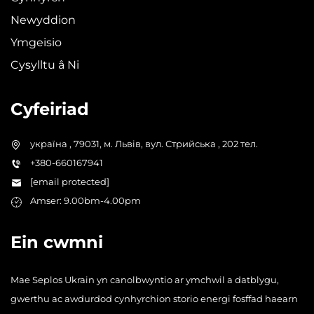
Newyddion
Ymgeisio
Cysylltu â Ni
Cyfeiriad
україна , 79031, м. Львів, вул. Стрийська , 202 тел.
+380-660167941
[email protected]
Amser: 9.00bm-4.00pm
Ein cwmni
Mae Seplos Ukrain yn canolbwyntio ar ymchwil a datblygu,
gwerthu ac awdurdod cynhyrchion storio energi fosffad haearn