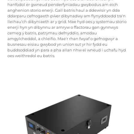
hanfodol er gwneud penderfyniadau gwybodus am eich
anghenion storio enerji. Gall batris haul a ddewisir yn dda
ddarparu cefnogaeth pŵer dibynadwy am flynyddoedd tra'n
lleihau'ch dibyniaeth ar y grid. Mae hyd oes y systemau storio
enerji hyn yn dibynnu ar amryw o ffactorau gan gynnwys
cemeg y batris, patrymau defnyddio, amodau
amgylcheddol, a chleifio. Mae'r rhan fwyaf o gefnogwyr a
busnesau eisiau gwybod yn union sut yr hir fydd eu
buddsoddiad yn para a pha allan nhw ei wneud i uchafu hyd
oes weithredol eu batris.