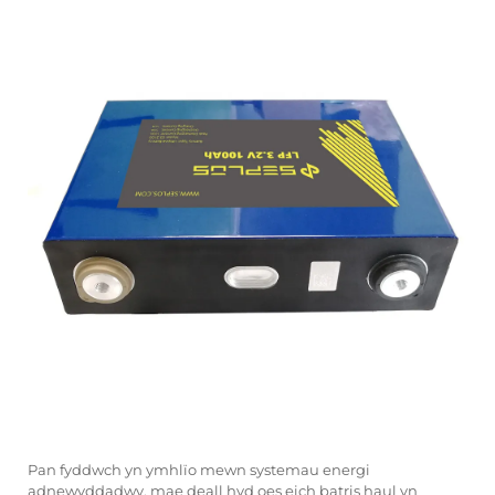
Pan fyddwch yn ymhlïo mewn systemau energi
adnewyddadwy, mae deall hyd oes eich batris haul yn