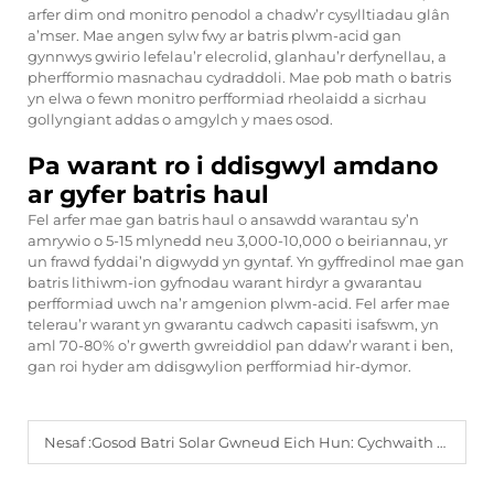
arfer dim ond monitro penodol a chadw’r cysylltiadau glân
a’mser. Mae angen sylw fwy ar batris plwm-acid gan
gynnwys gwirio lefelau’r elecrolid, glanhau’r derfynellau, a
pherfformio masnachau cydraddoli. Mae pob math o batris
yn elwa o fewn monitro perfformiad rheolaidd a sicrhau
gollyngiant addas o amgylch y maes osod.
Pa warant ro i ddisgwyl amdano
ar gyfer batris haul
Fel arfer mae gan batris haul o ansawdd warantau sy’n
amrywio o 5-15 mlynedd neu 3,000-10,000 o beiriannau, yr
un frawd fyddai’n digwydd yn gyntaf. Yn gyffredinol mae gan
batris lithiwm-ion gyfnodau warant hirdyr a gwarantau
perfformiad uwch na’r amgenion plwm-acid. Fel arfer mae
telerau’r warant yn gwarantu cadwch capasiti isafswm, yn
aml 70-80% o’r gwerth gwreiddiol pan ddaw’r warant i ben,
gan roi hyder am ddisgwylion perfformiad hir-dymor.
Nesaf :
Gosod Batri Solar Gwneud Eich Hun: Cychwaith Cam wrth Gam