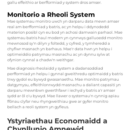
gallu effeithio ar berfformiad y system dros amser.
Monitorio a Rheoli System
Mae systemau monitro uwch yn darparu data mewn amser
real am berfformiad y batris, ac yn helpu i ddynodedd
materion posibl cyn eu bod yn achosi damwain parhaol. Mae
systemau batris haul modern yn cynnwys galluoedd monitro
mewnosod sy'n dilyn y foltedd, y cyfred, y tymheredd a
chyflwr masnach yn barhaus. Mae'r data hwn yn helpu i
optimeiddio patrymau masnachu ac yn dynnu sylw at
ofynion cynnal a chadw'n weithgar.
Mae diagnosis rheolaidd y system a dadansoddiad
perfformiad yn helpu i gynnal gweithredu optimaidd y batris
trwy gydol eu bywyd gwasanaethu. Mae monitro patrymau
datgymysu, effeithlonrwydd masnachu a daliant capasiti yn
darparu mewnbwn gwerthfawr i iechyd y batris a'r amser
sydd ar ôl o'u bywyd. Mae llawer o systemau'n cynnig apiau
ffônau clyfar neu rhyngweithiau gwe ar gyfer monitro
bellach a reoli system yn gyfleus.
Ystyriaethau Economaidd a
Chynllunio Amnewid