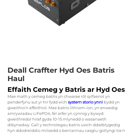
Deall Craffter Hyd Oes Batris
Haul
Effaith Cemeg y Batris ar Hyd Oes
Mae math y cemeg batris yn chwarae rôl sylfaenol yn
penderfynu sut yr hir fydd eich
system storio ynni
bydd yn
gweithio'n effeithiol. Mae batris lithiwm-ion, yn enwedig
amrywiadau LiFePO4, fel arfer yn cynnig y bywyd
gweithredol hiraf gyda 10-15 mlynedd o wasanaeth
dibynadwy. Gall y technolegau batris uwch-ddatblygedig
hyn ddodreiddio miloedd o beiriannau casglu-gollyngi tra'n