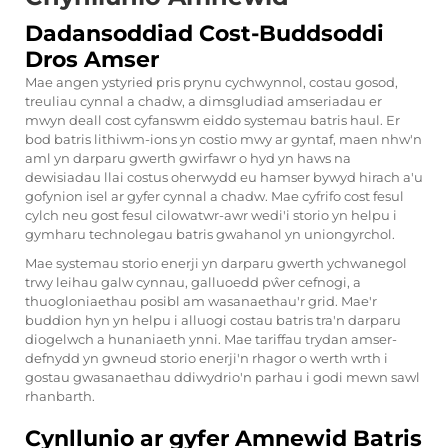
Dadansoddiad Cost-Buddsoddi
Dros Amser
Mae angen ystyried pris prynu cychwynnol, costau gosod,
treuliau cynnal a chadw, a dimsgludiad amseriadau er
mwyn deall cost cyfanswm eiddo systemau batris haul. Er
bod batris lithiwm-ions yn costio mwy ar gyntaf, maen nhw'n
aml yn darparu gwerth gwirfawr o hyd yn haws na
dewisiadau llai costus oherwydd eu hamser bywyd hirach a'u
gofynion isel ar gyfer cynnal a chadw. Mae cyfrifo cost fesul
cylch neu gost fesul cilowatwr-awr wedi'i storio yn helpu i
gymharu technolegau batris gwahanol yn uniongyrchol.
Mae systemau storio enerji yn darparu gwerth ychwanegol
trwy leihau galw cynnau, galluoedd pŵer cefnogi, a
thuogloniaethau posibl am wasanaethau'r grid. Mae'r
buddion hyn yn helpu i alluogi costau batris tra'n darparu
diogelwch a hunaniaeth ynni. Mae tariffau trydan amser-
defnydd yn gwneud storio enerji'n rhagor o werth wrth i
gostau gwasanaethau ddiwydrio'n parhau i godi mewn sawl
rhanbarth.
Cynllunio ar gyfer Amnewid Batris