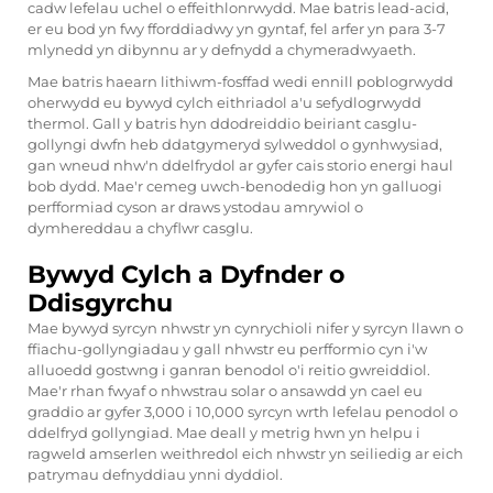
cadw lefelau uchel o effeithlonrwydd. Mae batris lead-acid,
er eu bod yn fwy fforddiadwy yn gyntaf, fel arfer yn para 3-7
mlynedd yn dibynnu ar y defnydd a chymeradwyaeth.
Mae batris haearn lithiwm-fosffad wedi ennill poblogrwydd
oherwydd eu bywyd cylch eithriadol a'u sefydlogrwydd
thermol. Gall y batris hyn ddodreiddio beiriant casglu-
gollyngi dwfn heb ddatgymeryd sylweddol o gynhwysiad,
gan wneud nhw'n ddelfrydol ar gyfer cais storio energi haul
bob dydd. Mae'r cemeg uwch-benodedig hon yn galluogi
perfformiad cyson ar draws ystodau amrywiol o
dymhereddau a chyflwr casglu.
Bywyd Cylch a Dyfnder o
Ddisgyrchu
Mae bywyd syrcyn nhwstr yn cynrychioli nifer y syrcyn llawn o
ffiachu-gollyngiadau y gall nhwstr eu perfformio cyn i'w
alluoedd gostwng i ganran benodol o'i reitio gwreiddiol.
Mae'r rhan fwyaf o nhwstrau solar o ansawdd yn cael eu
graddio ar gyfer 3,000 i 10,000 syrcyn wrth lefelau penodol o
ddelfryd gollyngiad. Mae deall y metrig hwn yn helpu i
ragweld amserlen weithredol eich nhwstr yn seiliedig ar eich
patrymau defnyddiau ynni dyddiol.