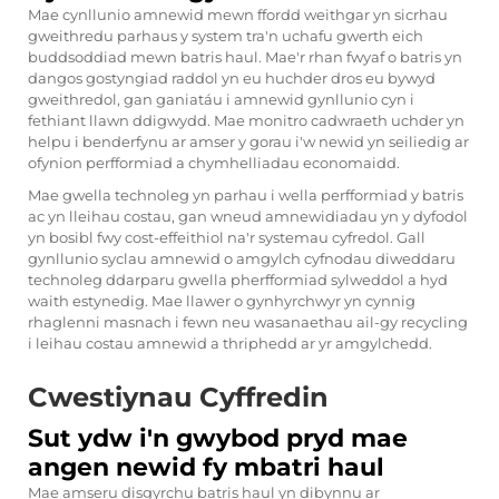
Mae cynllunio amnewid mewn ffordd weithgar yn sicrhau
gweithredu parhaus y system tra'n uchafu gwerth eich
buddsoddiad mewn batris haul. Mae'r rhan fwyaf o batris yn
dangos gostyngiad raddol yn eu huchder dros eu bywyd
gweithredol, gan ganiatáu i amnewid gynllunio cyn i
fethiant llawn ddigwydd. Mae monitro cadwraeth uchder yn
helpu i benderfynu ar amser y gorau i'w newid yn seiliedig ar
ofynion perfformiad a chymhelliadau economaidd.
Mae gwella technoleg yn parhau i wella perfformiad y batris
ac yn lleihau costau, gan wneud amnewidiadau yn y dyfodol
yn bosibl fwy cost-effeithiol na'r systemau cyfredol. Gall
gynllunio syclau amnewid o amgylch cyfnodau diweddaru
technoleg ddarparu gwella pherfformiad sylweddol a hyd
waith estynedig. Mae llawer o gynhyrchwyr yn cynnig
rhaglenni masnach i fewn neu wasanaethau ail-gy recycling
i leihau costau amnewid a thriphedd ar yr amgylchedd.
Cwestiynau Cyffredin
Sut ydw i'n gwybod pryd mae
angen newid fy mbatri haul
Mae amseru disgyrchu batris haul yn dibynnu ar