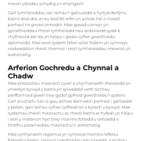
mewn ystodau ychydig yn ehangach.
Gall tymhereddau oer leihau'r galluoedd a hyrlyd derfynu
batris dros dro, er eu bod fel arfer yn achosi llai o niwed
parhaol na gwres ormodol. Mae gosod corrwyr yn
gynefineddau rheoli tymheredd neu ardaloedd sydd â
chyfnewid aer da yn helpu i gadw cyflwr gweithredu
optimaidd. Mae sawl system fateri solar fodern yn cynnwys
nodweddion rheoli thermol i reoli tymhereddau mewnol yn
awtomatig.
Arferion Gochredu a Chynnal a
Chadw
Mae protocolau masnach cywir a chynhaliaeth rheolaidd yn
ymestyn bywyd y batris yn sylweddol wrth sicrhau
perfformiad gwell trwy gydol gyfnod gweithredu'r system.
Gall oruchafu nac is-gau achosi damwain parhaol i gelloedd
y beteri, gan leihau cyfner cyffredinol a byrach y bywyd. Mae
systemau rheoli masnachu ac rheoli batris ar hyfedr yn helpu
i atal y materion hyn trwy monitro foltedd y celloedd a
threfnu paramedrau masnachu'n awtomatig.
Mae cynhaliaeth raglenus yn cynnwys monitro lefelau
foltedd y beteri, gwirio'r cysylltiadau am lygredd, a sicrhau