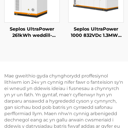
Seplos UltraPower
Seplos UltraPower
261kWh weddill-
1000 832VDc 1.3MWh
coelwyd Uchel Voltedd
Gofal Llyfn Uchel
BESS | 832Vdc Allbwn,
Voltedd Batris System
Arddangosfa IP65,
Storio Ynni
Rheoli Thêrmyl Smart
Gwasanaeth
ar gyfer Microgrids
Microgrids BESS
Storio Ynni Diwydiant
Mae gweithio gyda chynghorydd proffesiynol
lithiwm ion 24v yn cynnig nifer fawr o fanteision sy'n
ei wneud yn ddewis ideiau i fusnesau a chynnyrch
yn yr un fath. Yn gyntaf, mae'r cyflenwyr hyn yn
darparu ansawdd a hygrededd cyson y cynnyrch,
gan sicrhau bod pob batris yn cyrraedd safonau
perfformiad llym. Maen nhw'n cynnig arbenigedd
dechnegol eang ac yn gallu arwain cwsmeriaid i
ddewis y datrysiadau batris fwyaf addas ar gyfer eu