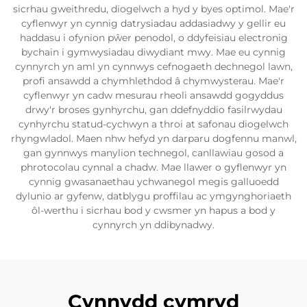
sicrhau gweithredu, diogelwch a hyd y byes optimol. Mae'r
cyflenwyr yn cynnig datrysiadau addasiadwy y gellir eu
haddasu i ofynion pŵer penodol, o ddyfeisiau electronig
bychain i gymwysiadau diwydiant mwy. Mae eu cynnig
cynnyrch yn aml yn cynnwys cefnogaeth dechnegol lawn,
profi ansawdd a chymhlethdod â chymwysterau. Mae'r
cyflenwyr yn cadw mesurau rheoli ansawdd gogyddus
drwy'r broses gynhyrchu, gan ddefnyddio fasilrwydau
cynhyrchu statud-cychwyn a throi at safonau diogelwch
rhyngwladol. Maen nhw hefyd yn darparu dogfennu manwl,
gan gynnwys manylion technegol, canllawiau gosod a
phrotocolau cynnal a chadw. Mae llawer o gyflenwyr yn
cynnig gwasanaethau ychwanegol megis galluoedd
dylunio ar gyfenw, datblygu proffilau ac ymgynghoriaeth
ôl-werthu i sicrhau bod y cwsmer yn hapus a bod y
cynnyrch yn ddibynadwy.
Cynnydd cymryd