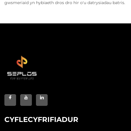
gwsmeriaid yn hybiaeth dros dro hir o'u datrysiadau batris.
CYFLECYFRIFIADUR