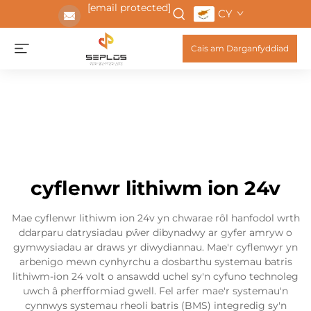
[email protected]
CY
Cais am Darganfyddiad
cyflenwr lithiwm ion 24v
Mae cyflenwr lithiwm ion 24v yn chwarae rôl hanfodol wrth
ddarparu datrysiadau pŵer dibynadwy ar gyfer amryw o
gymwysiadau ar draws yr diwydiannau. Mae'r cyflenwyr yn
arbenigo mewn cynhyrchu a dosbarthu systemau batris
lithiwm-ion 24 volt o ansawdd uchel sy'n cyfuno technoleg
uwch â pherfformiad gwell. Fel arfer mae'r systemau'n
cynnwys systemau rheoli batris (BMS) integredig sy'n