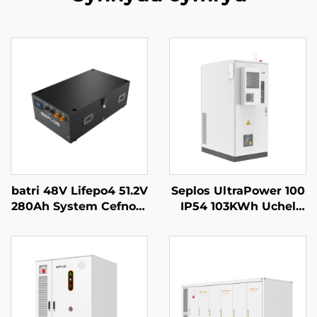
batri 48V Lifepo4 51.2V
Seplos UltraPower 100
280Ah System Cefnogi
IP54 103KWh Uchel
Batri Mason Syrthiol
Voltedd Batris
14kWh Batri Solar
Gomercial System
Seplos
Storio Ynni Microgrids
Off Grid BESS