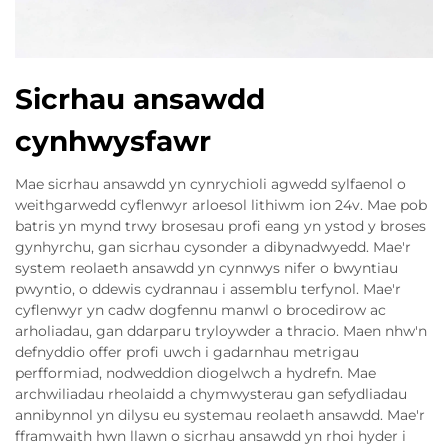
Sicrhau ansawdd
cynhwysfawr
Mae sicrhau ansawdd yn cynrychioli agwedd sylfaenol o
weithgarwedd cyflenwyr arloesol lithiwm ion 24v. Mae pob
batris yn mynd trwy brosesau profi eang yn ystod y broses
gynhyrchu, gan sicrhau cysonder a dibynadwyedd. Mae'r
system reolaeth ansawdd yn cynnwys nifer o bwyntiau
pwyntio, o ddewis cydrannau i assemblu terfynol. Mae'r
cyflenwyr yn cadw dogfennu manwl o brocedirow ac
arholiadau, gan ddarparu tryloywder a thracio. Maen nhw'n
defnyddio offer profi uwch i gadarnhau metrigau
perfformiad, nodweddion diogelwch a hydrefn. Mae
archwiliadau rheolaidd a chymwysterau gan sefydliadau
annibynnol yn dilysu eu systemau reolaeth ansawdd. Mae'r
fframwaith hwn llawn o sicrhau ansawdd yn rhoi hyder i