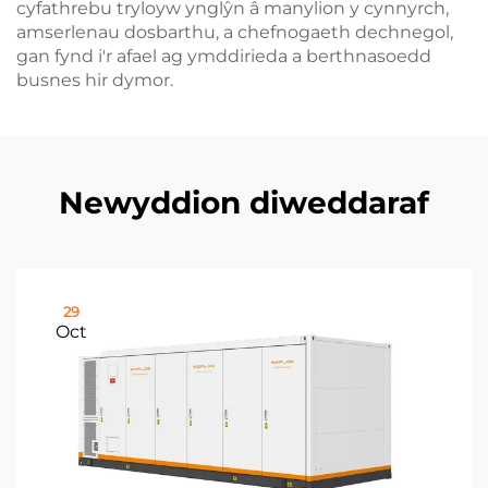
cyfathrebu tryloyw ynglŷn â manylion y cynnyrch,
amserlenau dosbarthu, a chefnogaeth dechnegol,
gan fynd i'r afael ag ymddirieda a berthnasoedd
busnes hir dymor.
Newyddion diweddaraf
29
Oct