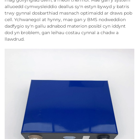
rhag gollyngiad dwfn, a rheoli thermol. Mae gan y system
alluoedd cymwysleiddio deallus sy'n estyn bywyd y batris
trwy gynnal dosbarthiad masnach optimaidd ar draws pob
cell. Ychwanegol at hynny, mae gan y BMS nodweddion
dadfygio sy'n gallu adnabod materion posibl cyn iddynt
dod yn broblem, gan leihau costau cynnal a chadw a
llawdrud.