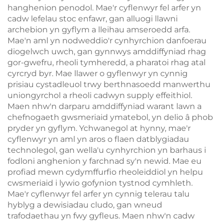
hanghenion penodol. Mae'r cyflenwyr fel arfer yn
cadw lefelau stoc enfawr, gan alluogi llawni
archebion yn gyflym a lleihau amseroedd arfa.
Mae'n aml yn nodweddio'r cynhyrchion danfoerau
diogelwch uwch, gan gynnwys amddiffyniad rhag
gor-gwefru, rheoli tymheredd, a pharatoi rhag atal
cyrcryd byr. Mae llawer o gyflenwyr yn cynnig
prisiau cystadleuol trwy berthnasoedd manwerthu
uniongyrchol a rheoli cadwyn supply effeithiol.
Maen nhw'n darparu amddiffyniad warant lawn a
chefnogaeth gwsmeriaid ymatebol, yn delio â phob
pryder yn gyflym. Ychwanegol at hynny, mae'r
cyflenwyr yn aml yn aros o flaen datblygiadau
technolegol, gan wella'u cynhyrchion yn barhaus i
fodloni anghenion y farchnad sy'n newid. Mae eu
profiad mewn cydymffurfio rheoleiddiol yn helpu
cwsmeriaid i lywio gofynion tystnod cymhleth.
Mae'r cyflenwyr fel arfer yn cynnig telerau talu
hyblyg a dewisiadau cludo, gan wneud
trafodaethau yn fwy gyfleus. Maen nhw'n cadw