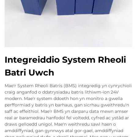
Integreiddio System Rheoli
Batri Uwch
Mae'r System Rheoli Batris (BMS) integredig yn cynrychioli
craig anganfod o ddatrysiadau batris lithiwm-ion 24V
modern. Mae'r system ddoeth hon yn monitro a gwella
perfformiad y batris yn barhaus, gan sicrhau gweithredu'n
saff ac effeithiol. Mae'r BMS yn darparu data mewn amser
real ar baramedrau hanfodol fel voltedd, cyfred ac ystâd ar
draws gelloedd unigol. Mae'n weithredu sawl haen o
amddiffyniad, gan gynnwys atal gor-gael, amddiffyniad