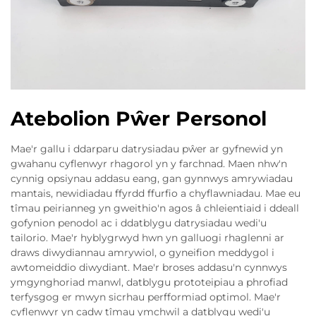
Atebolion Pŵer Personol
Mae'r gallu i ddarparu datrysiadau pŵer ar gyfnewid yn
gwahanu cyflenwyr rhagorol yn y farchnad. Maen nhw'n
cynnig opsiynau addasu eang, gan gynnwys amrywiadau
mantais, newidiadau ffyrdd ffurfio a chyflawniadau. Mae eu
tîmau peirianneg yn gweithio'n agos â chleientiaid i ddeall
gofynion penodol ac i ddatblygu datrysiadau wedi'u
tailorio. Mae'r hyblygrwyd hwn yn galluogi rhaglenni ar
draws diwydiannau amrywiol, o gyneifion meddygol i
awtomeiddio diwydiant. Mae'r broses addasu'n cynnwys
ymgynghoriad manwl, datblygu prototeipiau a phrofiad
terfysgog er mwyn sicrhau perfformiad optimol. Mae'r
cyflenwyr yn cadw tîmau ymchwil a datblygu wedi'u