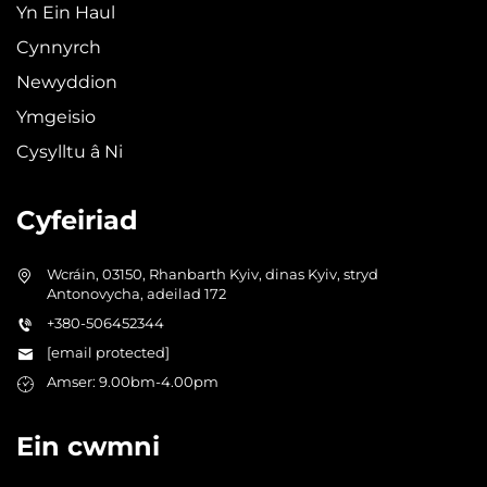
Yn Ein Haul
Cynnyrch
Newyddion
Ymgeisio
Cysylltu â Ni
Cyfeiriad
Wcráin, 03150, Rhanbarth Kyiv, dinas Kyiv, stryd
Antonovycha, adeilad 172
+380-506452344
[email protected]
Amser: 9.00bm-4.00pm
Ein cwmni