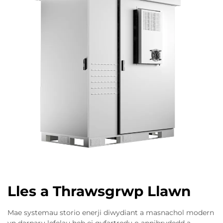
Lles a Thrawsgrwp Llawn
Mae systemau storio enerji diwydiant a masnachol modern