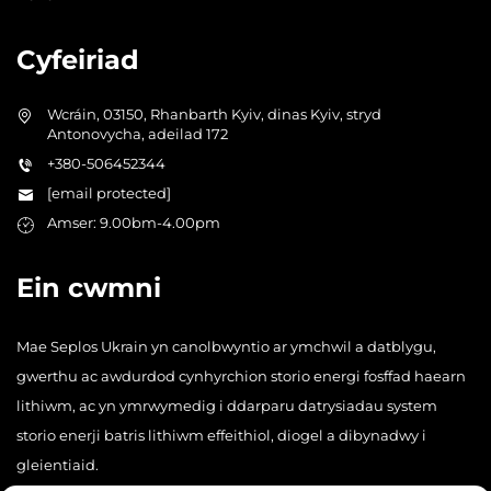
Cyfeiriad
Wcráin, 03150, Rhanbarth Kyiv, dinas Kyiv, stryd
Antonovycha, adeilad 172
+380-506452344
[email protected]
Amser: 9.00bm-4.00pm
Ein cwmni
Mae Seplos Ukrain yn canolbwyntio ar ymchwil a datblygu,
gwerthu ac awdurdod cynhyrchion storio energi fosffad haearn
lithiwm, ac yn ymrwymedig i ddarparu datrysiadau system
storio enerji batris lithiwm effeithiol, diogel a dibynadwy i
gleientiaid.