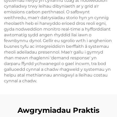
systemau hefyd yn cyfrannu tuag at nodweddion
cynaliadwy trwy leihau dibyniaeth ar y grid a'r
emissions carbon perthnasol. O safbwynt
weithredu, mae'r datrysiadau storio hyn yn cynnig
rheolaeth heb ei harwyddo erioed dros reoli egni,
gyda nodweddion monitro real-time a hyfforddiant
awtomatig sydd angen rhyddid llai iawn o
fewnbynnu dynol. Gellir eu sgrolio wrth i anghenion
busnes tyfu ac integreiddio'n berffaith â systemau
rheoli adeiladau presennol. Mae'r gallu i gymryd
rhan mewn rhaglenni 'demand response' yn
darparu ffyrdd ychwanegol o gael incwm, tra bod
galluoedd cynnal a chadw rhagweld y systemau yn
helpu atal methiannau annisgwyl a lleihau costau
cynnal a chadw.
Awgrymiadau Praktis