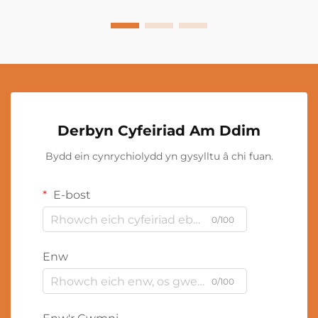
Derbyn Cyfeiriad Am Ddim
Bydd ein cynrychiolydd yn gysylltu â chi fuan.
E-bost
0/100
Enw
0/100