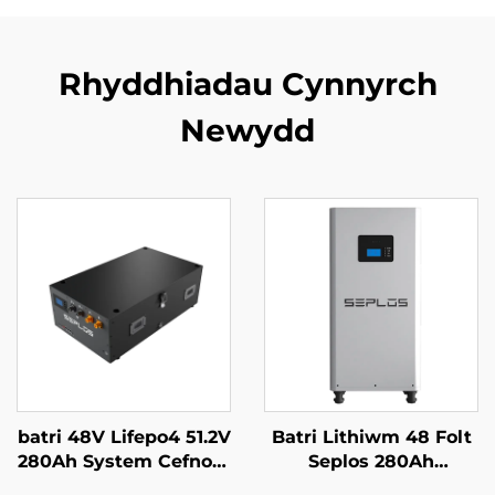
Rhyddhiadau Cynnyrch
Newydd
batri 48V Lifepo4 51.2V
Batri Lithiwm 48 Folt
280Ah System Cefnogi
Seplos 280Ah
Batri Mason Syrthiol
Systemau Storio Batri