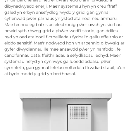
yn darparu lefelau heb ei gyfartredu o annibrydedd a
dibynadwyedd enerji. Mae'r systemau hyn yn creu ffraff
galed yn erbyn ansefydlogrwydd y grid, gan gynnal
cyflenwad pŵer parhaus yn ystod atalnodi neu amharu.
Mae technoleg batris ac electronig pŵer uwch yn sicrhau
newid syth rhwng grid a phŵer wedi'i storio, gan ddileu
hyd yn oed atalnodi ficroeiliadau fyddai'n gallu effeithio ar
eiddo sensitif. Mae'r nodwedd hon yn arbennig o bwysig ar
gyfer diwydiannau lle mae ansawdd pŵer yn hanfodol, fel
canolfannau data, ffeithriadau a sefydliadau iechyd. Mae'r
systemau hefyd yn cynnwys galluoedd addasu pŵer
cymhleth, gan gynnal lefelau voltedd a ffrwdiad stabil, p'un
ai bydd modd y grid yn berthnasol.