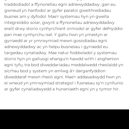
traddodiadol a ffynonellau egni adnewyddadwy, gan eu
gwneud yn hanfodol ar gyfer paratoi gweithrediadau
busnes am y dyfodol. Mae'r systemau hyn yn gwella
integreiddio solar, gwynt a ffynonellau adnewyddadwy
eraill drwy storio cynhyrchiant ormodol ar gyfer defnyddio
pan mae cynhyrchu isel. Y gallu hwn yn ymestyn ar
gyrraedd ar yr ymrwymiad mewn gosodiadau egni
adnewyddadwy ac yn helpu busnesau i gyrraedd eu
targedau cynaliadwy. Mae natur foddwladol y systemau
storio hyn yn galluogi ehangu'n hawdd wrth i anghenion
egni tyfu, tra bod diweddariadau meddalwedd rheolaidd yn
sicrhau bod y system yn amlwg â'r darganfyddion
diweddaraf mewn rheoli egni. Mae'r addasadwydd hwn yn
ei wneud yn ymrwymiad strategol i fusnesau sy'n cynllunio
ar gyfer cynaliadwyedd a hunaniaeth egni yn y tymor hir.