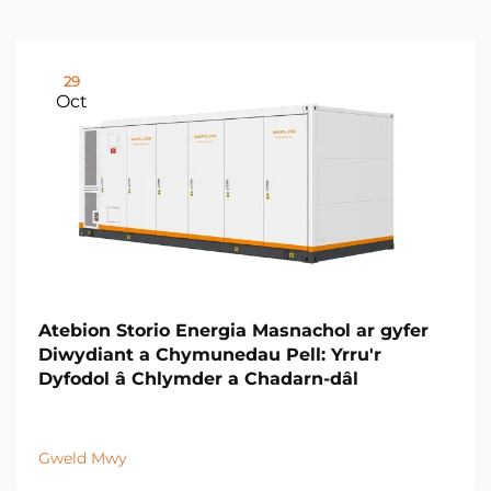
29
Oct
Atebion Storio Energia Masnachol ar gyfer
Diwydiant a Chymunedau Pell: Yrru'r
Dyfodol â Chlymder a Chadarn-dâl
Gweld Mwy