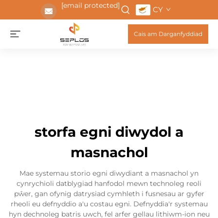
[email protected]
CY
Cais am Darganfyddiad
storfa egni diwydol a
masnachol
Mae systemau storio egni diwydiant a masnachol yn
cynrychioli datblygiad hanfodol mewn technoleg reoli
pŵer, gan ofynig datrysiad cymhleth i fusnesau ar gyfer
rheoli eu defnyddio a'u costau egni. Defnyddia'r systemau
hyn dechnoleg batris uwch, fel arfer gellau lithiwm-ion neu