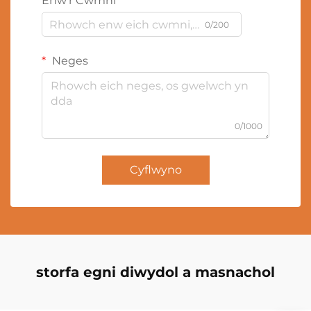
Enw'r Cwmni
0/200
Neges
0/1000
Cyflwyno
storfa egni diwydol a masnachol