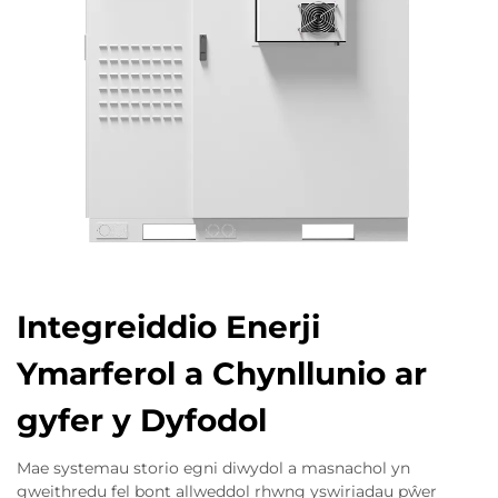
Integreiddio Enerji
Ymarferol a Chynllunio ar
gyfer y Dyfodol
Mae systemau storio egni diwydol a masnachol yn
gweithredu fel bont allweddol rhwng yswiriadau pŵer