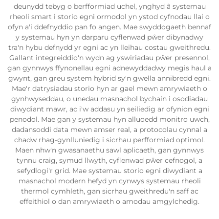
deunydd tebyg o berfformiad uchel, ynghyd â systemau
rheoli smart i storio egni ormodol yn ystod cyfnodau llai o
ofyn a'i ddefnyddio pan fo angen. Mae swyddogaeth bennaf
y systemau hyn yn darparu cyflenwad pŵer dibynadwy
tra'n hybu defnydd yr egni ac yn lleihau costau gweithredu.
Gallant integreiddio'n wydn ag yswiriadau pŵer presennol,
gan gynnwys ffynonellau egni adnewyddadwy megis haul a
gwynt, gan greu system hybrid sy'n gwella annibredd egni.
Mae'r datrysiadau storio hyn ar gael mewn amrywiaeth o
gynhwyseddau, o unedau masnachol bychain i osodiadau
diwydiant mawr, ac i'w addasu yn seiliedig ar ofynion egni
penodol. Mae gan y systemau hyn alluoedd monitro uwch,
dadansoddi data mewn amser real, a protocolau cynnal a
chadw rhag-gynlluniedig i sicrhau perfformiad optimol.
Maen nhw'n gwasanaethu sawl aplicaeth, gan gynnwys
tynnu craig, symud llwyth, cyflenwad pŵer cefnogol, a
sefydlogi'r grid. Mae systemau storio egni diwydiant a
masnachol modern hefyd yn cynwys systemau rheoli
thermol cymhleth, gan sicrhau gweithredu'n saff ac
effeithiol o dan amrywiaeth o amodau amgylchedig.