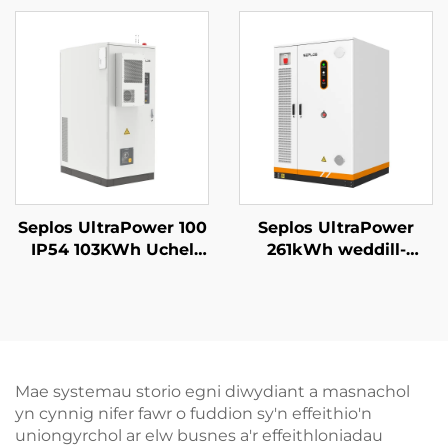
14kWh Batri Solar
Cartref 51.2V 14kwh
Seplos
Batri Lithiwm Lifepo4
Seplos UltraPower 100
Seplos UltraPower
IP54 103KWh Uchel
261kWh weddill-
Voltedd Batris
coelwyd Uchel Voltedd
Gomercial System
BESS | 832Vdc Allbwn,
Storio Ynni Microgrids
Arddangosfa IP65,
Off Grid BESS
Rheoli Thêrmyl Smart
ar gyfer Microgrids
Storio Ynni Diwydiant
Mae systemau storio egni diwydiant a masnachol
yn cynnig nifer fawr o fuddion sy'n effeithio'n
uniongyrchol ar elw busnes a'r effeithloniadau