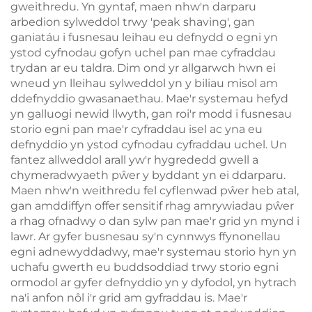
gweithredu. Yn gyntaf, maen nhw'n darparu
arbedion sylweddol trwy 'peak shaving', gan
ganiatáu i fusnesau leihau eu defnydd o egni yn
ystod cyfnodau gofyn uchel pan mae cyfraddau
trydan ar eu taldra. Dim ond yr allgarwch hwn ei
wneud yn lleihau sylweddol yn y biliau misol am
ddefnyddio gwasanaethau. Mae'r systemau hefyd
yn galluogi newid llwyth, gan roi'r modd i fusnesau
storio egni pan mae'r cyfraddau isel ac yna eu
defnyddio yn ystod cyfnodau cyfraddau uchel. Un
fantez allweddol arall yw'r hygrededd gwell a
chymeradwyaeth pŵer y byddant yn ei ddarparu.
Maen nhw'n weithredu fel cyflenwad pŵer heb atal,
gan amddiffyn offer sensitif rhag amrywiadau pŵer
a rhag ofnadwy o dan sylw pan mae'r grid yn mynd i
lawr. Ar gyfer busnesau sy'n cynnwys ffynonellau
egni adnewyddadwy, mae'r systemau storio hyn yn
uchafu gwerth eu buddsoddiad trwy storio egni
ormodol ar gyfer defnyddio yn y dyfodol, yn hytrach
na'i anfon nôl i'r grid am gyfraddau is. Mae'r