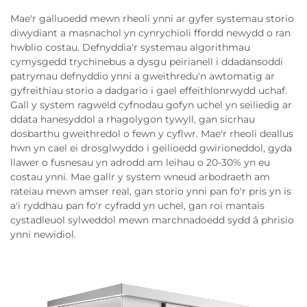
Mae'r galluoedd mewn rheoli ynni ar gyfer systemau storio
diwydiant a masnachol yn cynrychioli ffordd newydd o ran
hwblio costau. Defnyddia'r systemau algorithmau
cymysgedd trychinebus a dysgu peirianell i ddadansoddi
patrymau defnyddio ynni a gweithredu'n awtomatig ar
gyfreithiau storio a dadgario i gael effeithlonrwydd uchaf.
Gall y system ragweld cyfnodau gofyn uchel yn seiliedig ar
ddata hanesyddol a rhagolygon tywyll, gan sicrhau
dosbarthu gweithredol o fewn y cyflwr. Mae'r rheoli deallus
hwn yn cael ei drosglwyddo i geilioedd gwirioneddol, gyda
llawer o fusnesau yn adrodd am leihau o 20-30% yn eu
costau ynni. Mae gallr y system wneud arbodraeth am
rateiau mewn amser real, gan storio ynni pan fo'r pris yn is
a'i ryddhau pan fo'r cyfradd yn uchel, gan roi mantais
cystadleuol sylweddol mewn marchnadoedd sydd â phrisio
ynni newidiol.