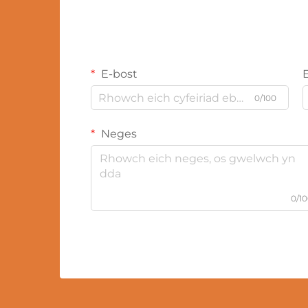
E-bost
0/100
Neges
0/1