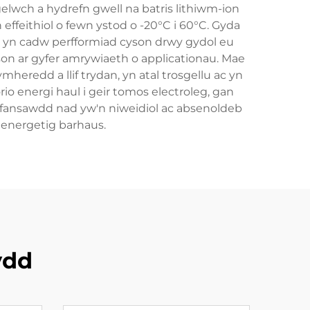
elwch a hydrefn gwell na batris lithiwm-ion
ffeithiol o fewn ystod o -20°C i 60°C. Gyda
n yn cadw perfformiad cyson drwy gydol eu
yson ar gyfer amrywiaeth o applicationau. Mae
heredd a llif trydan, yn atal trosgellu ac yn
rio energi haul i geir tomos electroleg, gan
cyfansawdd nad yw'n niweidiol ac absenoldeb
energetig barhaus.
ydd