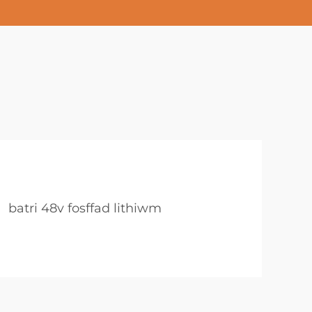
d
batri 48v fosffad lithiwm