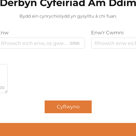
Derbyn Cyfeiriad Am Ddi
Bydd ein cynrychiolydd yn gysylltu â chi fuan.
Enw
Enw'r Cwmni
0/100
000
Cyflwyno