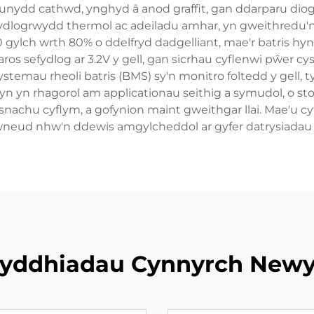
eunydd cathwd, ynghyd â anod graffit, gan ddarparu diog
dlogrwydd thermol ac adeiladu amhar, yn gweithredu'n e
gylch wrth 80% o ddelfryd dadgelliant, mae'r batris hy
aros sefydlog ar 3.2V y gell, gan sicrhau cyflenwi pŵer c
temau rheoli batris (BMS) sy'n monitro foltedd y gell, tym
yn yn rhagorol am applicationau seithig a symudol, o sto
nachu cyflym, a gofynion maint gweithgar llai. Mae'u 
wneud nhw'n ddewis amgylcheddol ar gyfer datrysiadau 
yddhiadau Cynnyrch New