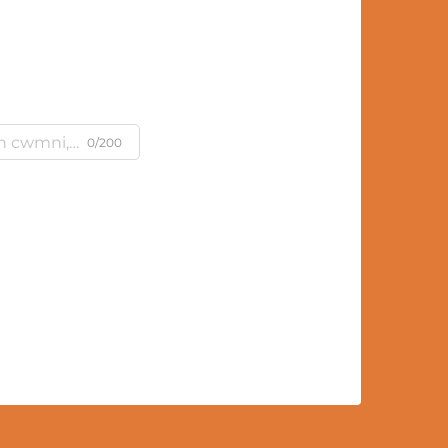
m
0/200