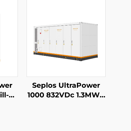
ower
Seplos UltraPower
ll-
1000 832VDc 1.3MWh
el
Gofal Llyfn Uchel
 |
Voltedd Batris
n,
System Storio Ynni