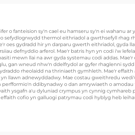
rogrids Off Grid
Arddangosfa I
BESS
Rheoli Thêrm
Smart ar gyf
Microgrids Sto
ifer o fanteision sy'n cael eu hamseru sy'n ei wahanu ar 
io sefydlogrwydd thermol eithriadol a gwrthsefyll rhag 
Ynni Diwydia
r oes gydradd hir yn darparu gwerth eithriadol, gyda ll
iau defnyddio arferol. Mae'r batris hyn yn codi i'w lefe
capasiti mewn llai na awr gyda systemau codi addas. Mae'
glu, gan wneud nhw'n ddelfrydol ar gyfer rhaglenni syd
 cydraddo rheolaidd na thriniaeth gymhleth. Mae'r effait
 yn llawn adnewyddadwy. Mae costau gweithredu wedi'u
n perfformio'n ddibynadwy o dan amrywiaeth o amodau
waith ysgafn a'u dyluniad crympus yn cynnig cymhareb p
ffaith cofio yn galluogi patrymau codi hyblyg heb leiha