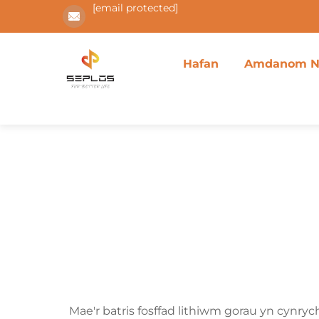
[email protected]
Hafan
Amdanom N
Mae'r batris fosffad lithiwm gorau yn cynrych