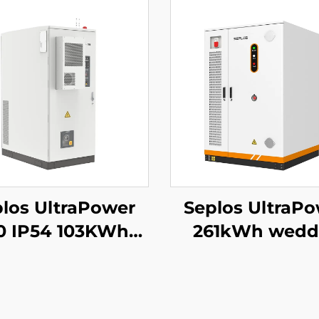
los UltraPower
Seplos UltraP
0 IP54 103KWh
261kWh weddi
l Voltedd Batris
coelwyd Uch
mercial System
Voltedd BESS
Storio Ynni
832Vdc Allbw