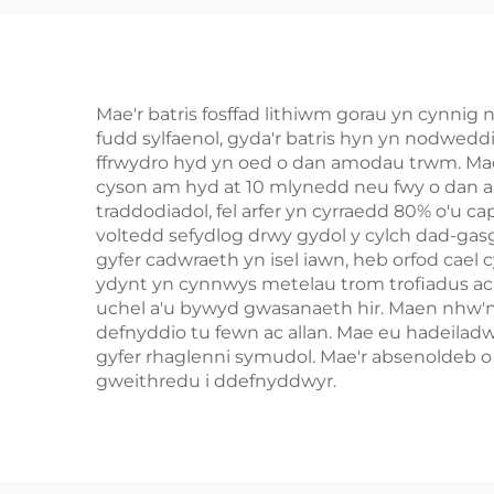
Lifepo4
Mic
Mae'r batris fosffad lithiwm gorau yn cynnig n
fudd sylfaenol, gyda'r batris hyn yn nodwedd
ffrwydro hyd yn oed o dan amodau trwm. Mae'
cyson am hyd at 10 mlynedd neu fwy o dan arsi
traddodiadol, fel arfer yn cyrraedd 80% o'u 
voltedd sefydlog drwy gydol y cylch dad-gas
gyfer cadwraeth yn isel iawn, heb orfod cael
ydynt yn cynnwys metelau trom trofiadus ac
uchel a'u bywyd gwasanaeth hir. Maen nhw'
defnyddio tu fewn ac allan. Mae eu hadeilad
gyfer rhaglenni symudol. Mae'r absenoldeb o e
gweithredu i ddefnyddwyr.