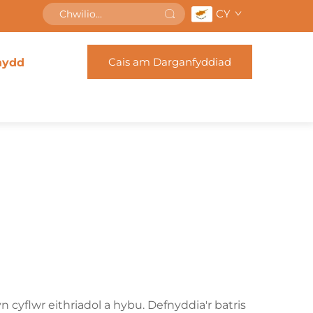
CY
Cais am Darganfyddiad
nydd
d
n cyflwr eithriadol a hybu. Defnyddia'r batris