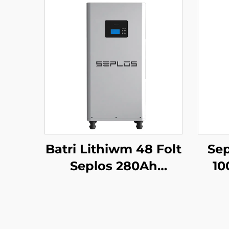
Batri Lithiwm 48 Folt
Sep
Seplos 280Ah
10
Systemau Storio
Uche
Batri Cartref 51.2V
Go
14kwh Batri Lithiwm