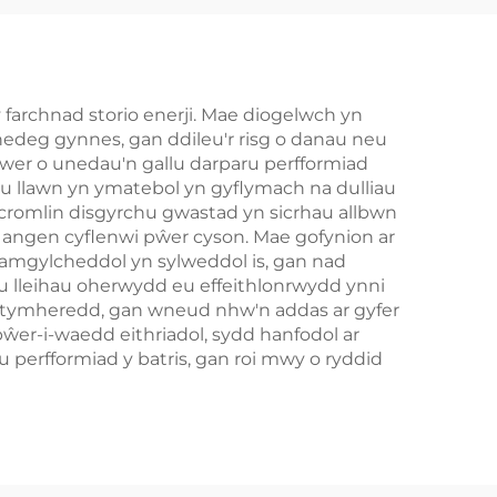
P65,
Gwasanaeth
yl
Microgrids BESS
er
rio
y farchnad storio enerji. Mae diogelwch yn
rhedeg gynnes, gan ddileu'r risg o danau neu
nt
awer o unedau'n gallu darparu perfformiad
lau llawn yn ymatebol yn gyflymach na dulliau
r cromlin disgyrchu gwastad yn sicrhau allbwn
d angen cyflenwi pŵer cyson. Mae gofynion ar
h amgylcheddol yn sylweddol is, gan nad
 lleihau oherwydd eu effeithlonrwydd ynni
 tymheredd, gan wneud nhw'n addas ar gyfer
ŵer-i-waedd eithriadol, sydd hanfodol ar
u perfformiad y batris, gan roi mwy o ryddid