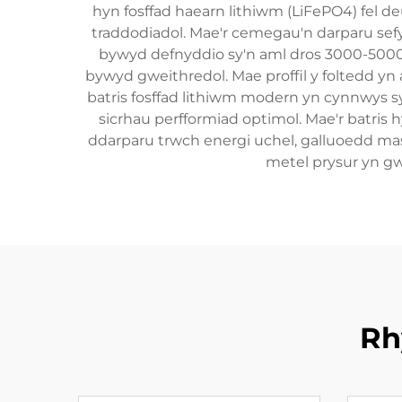
hyn fosffad haearn lithiwm (LiFePO4) fel d
traddodiadol. Mae'r cemegau'n darparu sefy
bywyd defnyddio sy'n aml dros 3000-5000 
bywyd gweithredol. Mae proffil y foltedd yn 
batris fosffad lithiwm modern yn cynnwys sys
sicrhau perfformiad optimol. Mae'r batris h
ddarparu trwch energi uchel, galluoedd mas
metel prysur yn g
Rh