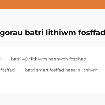
gorau batri lithiwm fosffa
d
batri 48v lithiwm haenwch fosphad
fosffad
batri smart fosffad haearn lithiwm