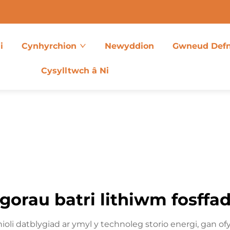
i
Cynhyrchion
Newyddion
Gwneud Def
Cysylltwch â Ni
gorau batri lithiwm fosffa
ioli datblygiad ar ymyl y technoleg storio energi, gan ofy