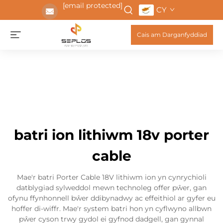
[email protected]
CY
Cais am Darganfyddiad
batri ion lithiwm 18v porter
cable
Mae'r batri Porter Cable 18V lithiwm ion yn cynrychioli
datblygiad sylweddol mewn technoleg offer pŵer, gan
ofynu ffynhonnell bŵer ddibynadwy ac effeithiol ar gyfer eu
hoffer di-wiffr. Mae'r system batri hon yn cyflwyno allbwn
pŵer cyson trwy gydol ei gyfnod dadgell, gan gynnal