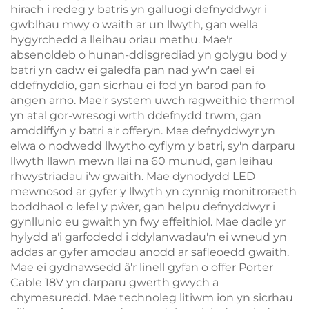
hirach i redeg y batris yn galluogi defnyddwyr i
gwblhau mwy o waith ar un llwyth, gan wella
hygyrchedd a lleihau oriau methu. Mae'r
absenoldeb o hunan-ddisgrediad yn golygu bod y
batri yn cadw ei galedfa pan nad yw'n cael ei
ddefnyddio, gan sicrhau ei fod yn barod pan fo
angen arno. Mae'r system uwch ragweithio thermol
yn atal gor-wresogi wrth ddefnydd trwm, gan
amddiffyn y batri a'r offeryn. Mae defnyddwyr yn
elwa o nodwedd llwytho cyflym y batri, sy'n darparu
llwyth llawn mewn llai na 60 munud, gan leihau
rhwystriadau i'w gwaith. Mae dynodydd LED
mewnosod ar gyfer y llwyth yn cynnig monitroraeth
boddhaol o lefel y pŵer, gan helpu defnyddwyr i
gynllunio eu gwaith yn fwy effeithiol. Mae dadle yr
hylydd a'i garfodedd i ddylanwadau'n ei wneud yn
addas ar gyfer amodau anodd ar safleoedd gwaith.
Mae ei gydnawsedd â'r linell gyfan o offer Porter
Cable 18V yn darparu gwerth gwych a
chymesuredd. Mae technoleg litiwm ion yn sicrhau