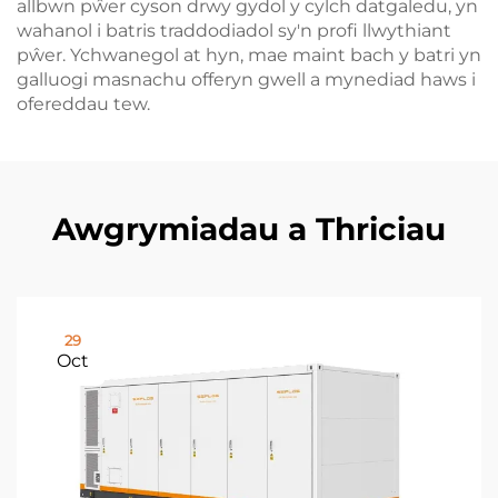
allbwn pŵer cyson drwy gydol y cylch datgaledu, yn
wahanol i batris traddodiadol sy'n profi llwythiant
pŵer. Ychwanegol at hyn, mae maint bach y batri yn
galluogi masnachu offeryn gwell a mynediad haws i
ofereddau tew.
Awgrymiadau a Thriciau
29
Oct