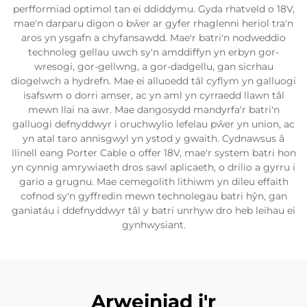
perfformiad optimol tan ei ddiddymu. Gyda rhatveld o 18V,
mae'n darparu digon o bŵer ar gyfer rhaglenni heriol tra'n
aros yn ysgafn a chyfansawdd. Mae'r batri'n nodweddio
technoleg gellau uwch sy'n amddiffyn yn erbyn gor-
wresogi, gor-gellwng, a gor-dadgellu, gan sicrhau
diogelwch a hydrefn. Mae ei alluoedd tâl cyflym yn galluogi
isafswm o dorri amser, ac yn aml yn cyrraedd llawn tâl
mewn llai na awr. Mae dangosydd mandyrfa'r batri'n
galluogi defnyddwyr i oruchwylio lefelau pŵer yn union, ac
yn atal taro annisgwyl yn ystod y gwaith. Cydnawsus â
llinell eang Porter Cable o offer 18V, mae'r system batri hon
yn cynnig amrywiaeth dros sawl aplicaeth, o drilio a gyrru i
gario a grugnu. Mae cemegolith lithiwm yn dileu effaith
cofnod sy'n gyffredin mewn technolegau batri hŷn, gan
ganiatáu i ddefnyddwyr tâl y batri unrhyw dro heb leihau ei
gynhwysiant.
Arweiniad i'r