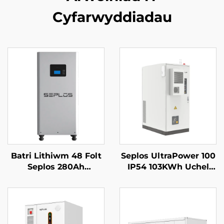
Cyfarwyddiadau
Batri Lithiwm 48 Folt
Seplos UltraPower 100
Seplos 280Ah
IP54 103KWh Uchel
Systemau Storio Batri
Voltedd Batris
Cartref 51.2V 14kwh
Gomercial System
Batri Lithiwm Lifepo4
Storio Ynni Microgrids
Off Grid BESS