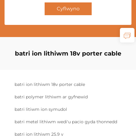
Cyflwyno
batri ion lithiwm 18v porter cable
batri ion lithiwm 18v porter cable
batri polymer lithiwm ar gyfnewid
batri litiwm ion symudol
batri metel lithiwm wedi'u pacio gyda thonnedd
batri ion lithiwm 25.9 v