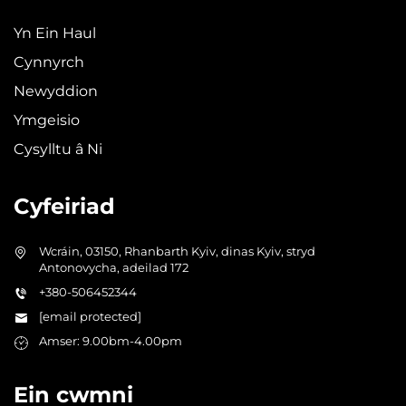
Yn Ein Haul
Cynnyrch
Newyddion
Ymgeisio
Cysylltu â Ni
Cyfeiriad
Wcráin, 03150, Rhanbarth Kyiv, dinas Kyiv, stryd
Antonovycha, adeilad 172
+380-506452344
[email protected]
Amser: 9.00bm-4.00pm
Ein cwmni