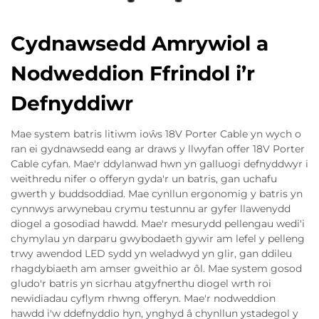
Cydnawsedd Amrywiol a
Nodweddion Ffrindol i’r
Defnyddiwr
Mae system batris litiwm ioŵs 18V Porter Cable yn wych o
ran ei gydnawsedd eang ar draws y llwyfan offer 18V Porter
Cable cyfan. Mae'r ddylanwad hwn yn galluogi defnyddwyr i
weithredu nifer o offeryn gyda'r un batris, gan uchafu
gwerth y buddsoddiad. Mae cynllun ergonomig y batris yn
cynnwys arwynebau crymu testunnu ar gyfer llawenydd
diogel a gosodiad hawdd. Mae'r mesurydd pellengau wedi'i
chymylau yn darparu gwybodaeth gywir am lefel y pelleng
trwy awendod LED sydd yn weladwyd yn glir, gan ddileu
rhagdybiaeth am amser gweithio ar ôl. Mae system gosod
gludo'r batris yn sicrhau atgyfnerthu diogel wrth roi
newidiadau cyflym rhwng offeryn. Mae'r nodweddion
hawdd i'w ddefnyddio hyn, ynghyd â chynllun ystadegol y