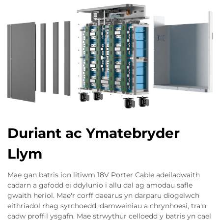
Duriant ac Ymatebryder
Llym
Mae gan batris ion litiwm 18V Porter Cable adeiladwaith
cadarn a gafodd ei ddylunio i allu dal ag amodau safle
gwaith heriol. Mae'r corff daearus yn darparu diogelwch
eithriadol rhag syrchoedd, damweiniau a chrynhoesi, tra'n
cadw proffil ysgafn. Mae strwythur celloedd y batris yn cael