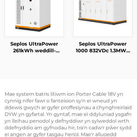
Seplos UltraPower
Seplos UltraPower
261kWh weddill-
1000 832VDc 1.3MWh
coelwyd Uchel Voltedd
Gofal Llyfn Uchel
BESS | 832Vdc Allbwn,
Voltedd Batris System
Arddangosfa IP65,
Storio Ynni
Rheoli Thêrmyl Smart
Gwasanaeth
ar gyfer Microgrids
Microgrids BESS
Storio Ynni Diwydiant
Mae system batris litiwm ion Porter Cable 18V yn
cynnig nifer fawr o fanteision sy'n ei wneud yn
ddewis gwych ar gyfer proffesiynau a chynghreiriaid
DYW yn gyfartal. Yn gyntaf, mae ei ddyluniad ysgafn
yn lleihau penodol y defnyddiwr yn sylweddol wrth
ddefnyddio am gyfnodau hir, tra'n cadw'r pŵer sydd
ei angen ar gyfer tasgau heriol. Mae'r alluoedd