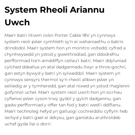
System Rheoli Ariannu
Uwch
Mae'r batri litiwm ioŵn Porter Cable 18V yn cynnwys
system reoli pŵer cymhleth sy'n ei wahaniaethu o batris
drindodol. Mae'r system hon yn monitro voltedd, cyfred a
chynhwysedd yn ystod y gweithrediad, gan ddodrefnu
perfformiad tra'n amddiffyn cellau'r batri. Mae'r ddyluniad
cylched ddeallus yn atal dadgennadu llwyr a thros-gochri,
gan estyn bywyd y batri yn sylweddol. Mae'r system yn
cynnwys sensyrs thermol sy'n rheoli allbwn pŵer yn
seiliedig ar y tymheredd, gan atal niwed yn ystod rhaglenni
gofynnol uchel. Mae'r system reoli uwch hon yn sicrhau
cyflenwi pŵer cyson trwy gydol y gylch dadgennu, gan
gadw perfformiad y offer tan fod y batri wedi'i ddiflanu.
Mae'r technoleg hefyd yn galluogi cochreiddio cyflym heb
iechyd y batri gael ei ddrysu, gan ganiatáu aruthroldeb
uchaf gyda llai o dorri.