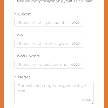
Bydd ein cynrychiolydd yn gysylltu â chi fuan.
E-bost
0/100
Enw
0/100
Enw'r Cwmni
0/200
Neges
0/1000