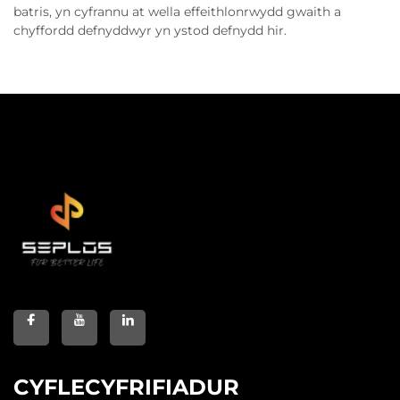
batris, yn cyfrannu at wella effeithlonrwydd gwaith a
chyffordd defnyddwyr yn ystod defnydd hir.
CYFLECYFRIFIADUR