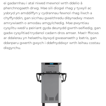
ei gadarnhau i atal niwed mewnol wrth ddelio â
pherchnogaeth drwg. Mae sili diogel rhag y tywyll ac
ysbryd yn amddiffyn y cydrannau fewnol rhag llwch a
chyffyrddin, gan sicrhau gweithredu dibynadwy mewn
amrywiaeth o amodau amgylchedig. Mae pwyntiau
cysylltu wedi'u peiriant gyda deunydd gwrth-seifiedig, gan
gadw cysylltiad trydanol cadarn dros amser. Mae'r ffocws
ar ddalerau yn helaethu bywyd gwasanaeth y batris, gan
ddarparu gwerth gwych i ddefnyddwyr wrth leihau costau
disgyrchu.