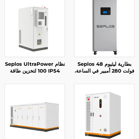
بطارية ليثيوم Seplos 48
نظام Seplos UltraPower
فولت 280 أمبير في الساعة،
100 IP54 لتخزين طاقة
أنظمة تخزين بطاريات منزلية
البطارية التجارية عالية الجهد
51.2 فولت 14 كيلوواط
بسعة 103 كيلوواط ساعة
ساعة، بطارية ليثيوم
للشبكات الدقيقة والتشغيل
LifePO4
دون اتصال بالشبكة الكهربائية
BESS