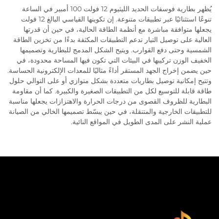
يُظهر بطارية فوسفات الحديد الليثيوم 12 فولت 100 أمبير في الساعة
تنوعًا استثنائيًا عبر تطبيقات متنوعة. إن تكوينها القياسي البالغ 12 فولت
يجعلها متوافقة مباشرة مع أنظمة الطاقة الحالية، في حين أن قدرتها
العالية على توصيل التيار تدعم التطبيقات المكثفة بدءًا من تخزين الطاقة
الشمسية وحتى دفع القوارب. ويتيح الشكل المدمج للبطارية وتصميمها
الخفيف الوزن تركيبها في البيئات التي تكون فيها المساحة محدودة، في
حين يضمن إخراج الجهد المستقر أداءً مثاليًا للمعدات الإلكترونية الحساسة.
وتتيح إمكانية توصيل بطاريات متعددة بشكل متوازي أو على التوالي حلول
طاقة قابلة للتوسيع لكل من التطبيقات الصغيرة والكبيرة. كما أن مقاومة
البطارية للظروف القصوى من درجات الحرارة والاهتزازات يجعلها مناسبة
للتطبيقات الخارجية والمتنقلة، في حين يبسّط تصميمها الخالي من الصيانة
عملية النشر على المدى الطويل في المواقع النائية.