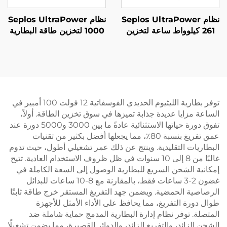
نظام Seplos UltraPower
نظام Seplos UltraPower
261 كيلوواط ساعة لتخزين
1000 لتخزين طاقة البطارية
الطاقة بالبطاريات عالية
عالي الجهد بسعة 832 فولت
الجهد مع تبريد سائل | خرج
تيار مستمر و1.3 ميغاواط
832 فولت تيار مستمر،
ساعة مع تبريد سائل
تصنيف IP65، وإدارة ذكية
للشبكات الدقيقة BESS
للحرارة للشبكات الدقيقة
وتخزين الطاقة الصناعية
توفر بطارية الليثيوم الحديدي الفوسفاتية 12 فولت 100 أمبير في
الساعة مزايا عديدة جذابة تميزها في سوق تخزين الطاقة. أولاً،
تفوق دورة حياتها الاستثنائية عادةً ما بين 3000 و5000 دورة عند
عمق تفريغ بنسبة 80٪، مما يجعلها أفضل بكثير من تقنيات
البطاريات التقليدية. وينتج عن ذلك عمر تشغيلي أطول، حيث تدوم
غالبًا من 8 إلى 10 سنوات في ظل ظروف الاستخدام العادية. تتيح
إمكانية الشحن السريع للبطارية الوصول إلى السعة الكاملة في
غضون 2-3 ساعات فقط، بالمقارنة مع 8-10 ساعات للبدائل
الرصاصية الحمضية. ويضمن جهد التفريغ المستقر خرج طاقة ثابتًا
طوال دورة التفريغ، مما يحافظ على الأداء الأمثل للأجهزة
المتصلة. توفر نظام إدارة البطارية المدمج حماية شاملة ضد
الشحن الزائد، والتفريغ الزائد، والدوائر القصيرة، مما يضمن تشغيلًا